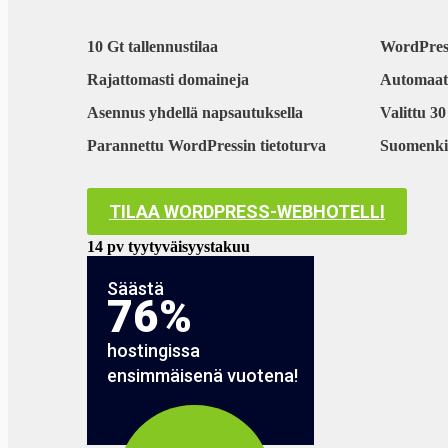
10 Gt tallennustilaa
WordPres
Rajattomasti domaineja
Automaatti
Asennus yhdellä napsautuksella
Valittu 3
Parannettu WordPressin tietoturva
Suomenkie
TILAA WORDPRESS-WEBHOTELLI
14 pv tyytyväisyystakuu
Säästä
76%
hostingissa
ensimmäisenä vuotena!