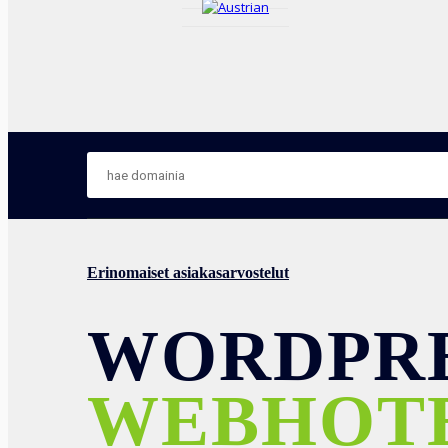
Erinomaiset asiakasarvostelut
WORDPR
WEBHOT