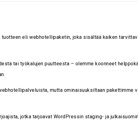
 tuotteen eli webhotellipaketin, joka sisältää kaiken tarvit
vyydestä tai työkalujen puutteesta – olemme koonneet helppokä
an.
webhotellipalveluista, mutta ominaisuuksiltaan pakettimme 
ajista, jotka tarjoavat WordPressin staging- ja julkaisuomina