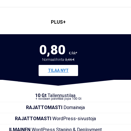
PLUS+
0,80
€/kk*
Normaalihinta
3,46 €
TILAA NYT
10 Gt
Tallennustilaa
+ voidaan päivittää jopa 100 Gt
RAJATTOMASTI
Domaineja
RAJATTOMASTI
WordPress-sivustoja
ILMAINEN
WordPress Staging & Deployment