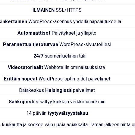
ILMAINEN
SSL/HTTPS
sinkertainen
WordPress-asennus yhdellä napsautuksella
Automaattiset
Päivitykset ja ylläpito
Parannettua tietoturvaa
WordPress-sivustoillesi
24/7
suomenkielinen tuki
Videotutoriaalit
Webhotellin ominaisuuksista
Erittäin nopeat
WordPress-optimoidut palvelimet
Datakeskus
Helsingissä
palvelimet
Sähköposti
sisältyy kaikkiin verkkotunnuksiin
14 päivän
tyytyväisyystakuu
uukautta ja koskee vain uusia asiakkaita. Tämän jälkeen hinta o