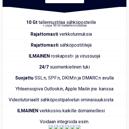
10 Gt
tallennustilaa sähköposteille
+ jopa 90 Gt lisätallennustilaa
Rajattomasti
verkkotunnuksia
Rajattomasti
sähköpostitilejä
ILMAINEN
roskaposti- ja virussuoja
24/7
suomenkielinen tuki
Suojattu
SSL:n, SPF:n, DKIM:n ja DMARC:n avulla
Yhteensopiva Outlookin, Apple Mailin jne. kanssa
Videotutoriaalit sähköpostipalvelun ominaisuuksista
ILMAINEN
verkkosivu kaikille domaineillesi
Voidaan integroida esim.