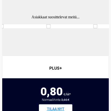
Asiakkaat suosittelevat meitä...
PLUS+
0,80
€/kk*
Normaalihinta
3,46 €
TILAA NYT