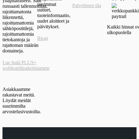
ylläpitämiseen. Saat
uusimmat
Palvelimen tila
runsaasti tallennustilaa,
uutiset,
rajoittamatonta
tuoteinformaatio,
liikennettä,
uudet aloitteet ja
rajoittamattomia
päivitykset.
Kaikki hinnat o
sähköpostitilejä,
ulkopuolella
rajoittamattomia
Blogi
tietokantoja ja
rajattoman määrän
domaineja.
Lue lisää PLUS+
webhotellipaketistamme
Asiakkaamme
rakastavat meitä.
Löydät meidät
suurimmilta
arvostelusivustoilta.