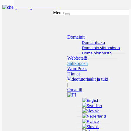
Menu
Domainit
Domainhaku
Domainin siirtäminen
Domainhinnasto
Webhotelli
Sähköposti
WordPress
Hinnat
Videotutoriaalit ja tuki
|
Oma tili