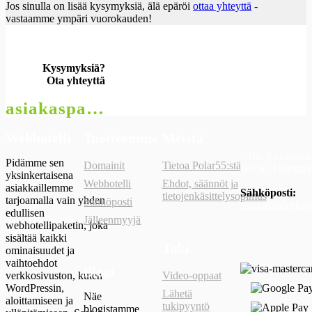
Jos sinulla on lisää kysymyksiä, älä epäröi
ottaa yhteyttä
-
vastaamme ympäri vuorokauden!
Kysymyksiä?
Ota yhteyttä
asiakaspalvelu@polar55.fi
Webhotelli
Tuotteemme
Meistä
Urho Kekkosen 
Pidämme sen
Domainit
Tietoa Polar55:stä
00100, Helsinki
yksinkertaisena
Webhotelli
Ehdot, säännöt ja
asiakkaillemme
Sähköposti:
tietojenkäsittelysopimus
tarjoamalla vain yhden
Sähköposti
asiakaspalvelu@
edullisen
Jälleenmyyjä
webhotellipaketin, joka
sisältää kaikki
Tuki
ominaisuudet ja
vaihtoehdot
Blogi
verkkosivuston, kuten
Video-oppaat
WordPressin,
Lähetä
Näe
aloittamiseen ja
tukipyyntö
blogistamme