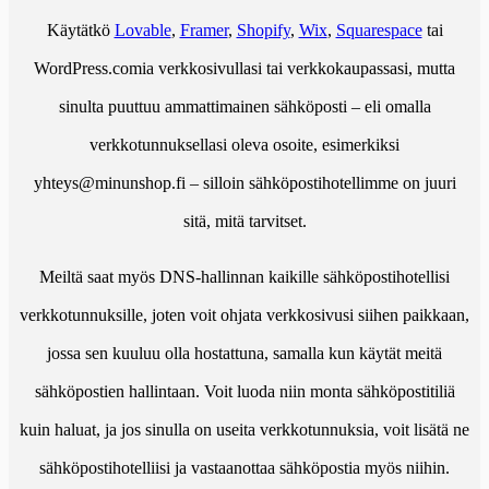
Käytätkö
Lovable
,
Framer
,
Shopify
,
Wix
,
Squarespace
tai
WordPress.comia verkkosivullasi tai verkkokaupassasi, mutta
sinulta puuttuu ammattimainen sähköposti – eli omalla
verkkotunnuksellasi oleva osoite, esimerkiksi
yhteys@minunshop.fi – silloin sähköpostihotellimme on juuri
sitä, mitä tarvitset.
Meiltä saat myös DNS-hallinnan kaikille sähköpostihotellisi
verkkotunnuksille, joten voit ohjata verkkosivusi siihen paikkaan,
jossa sen kuuluu olla hostattuna, samalla kun käytät meitä
sähköpostien hallintaan. Voit luoda niin monta sähköpostitiliä
kuin haluat, ja jos sinulla on useita verkkotunnuksia, voit lisätä ne
sähköpostihotelliisi ja vastaanottaa sähköpostia myös niihin.