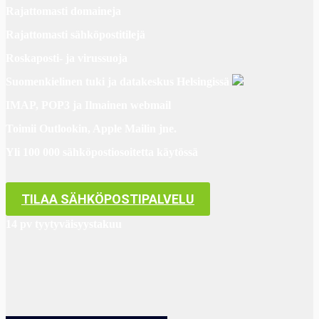
Rajattomasti domaineja
Rajattomasti sähköpostitilejä
Roskaposti- ja virussuoja
Suomenkielinen tuki ja datakeskus Helsingissä
IMAP, POP3 ja Ilmainen webmail
Toimii Outlookin, Apple Mailin jne.
Yli 100 000 sähköpostiosoitetta käytössä
TILAA SÄHKÖPOSTIPALVELU
14 pv tyytyväisyystakuu