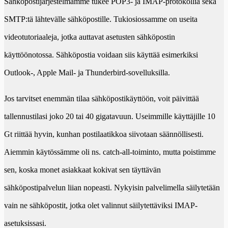
Sähköpostijärjestelmämme tukee POP3- ja IMAP-protokollia sekä
SMTP:tä lähtevälle sähköpostille. Tukiosiossamme on useita
videotutoriaaleja, jotka auttavat asetusten sähköpostin
käyttöönotossa. Sähköpostia voidaan siis käyttää esimerkiksi
Outlook-, Apple Mail- ja Thunderbird-sovelluksilla.
Jos tarvitset enemmän tilaa sähköpostikäyttöön, voit päivittää
tallennustilasi joko 20 tai 40 gigatavuun. Useimmille käyttäjille 10
Gt riittää hyvin, kunhan postilaatikkoa siivotaan säännöllisesti.
Aiemmin käytössämme oli ns. catch-all-toiminto, mutta poistimme
sen, koska monet asiakkaat kokivat sen täyttävän
sähköpostipalvelun liian nopeasti. Nykyisin palvelimella säilytetään
vain ne sähköpostit, jotka olet valinnut säilytettäviksi IMAP-
asetuksissasi.