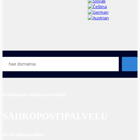
Erinomaiset asiakasarvostelut
SÄHKÖPOSTIPALVELU
10 Gt tallennustilaa