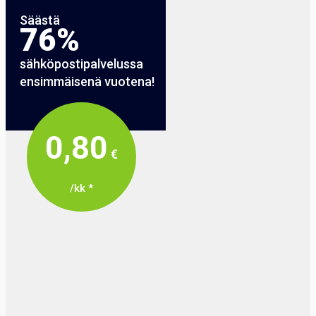
Säästä
76%
sähköpostipalvelussa
ensimmäisenä vuotena!
0,80
€
/kk *