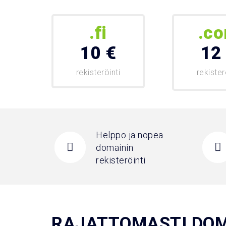
.fi
.c
10 €
12
rekisteröinti
rekister
Helppo ja nopea
domainin
rekisteröinti
RAJATTOMASTI DO