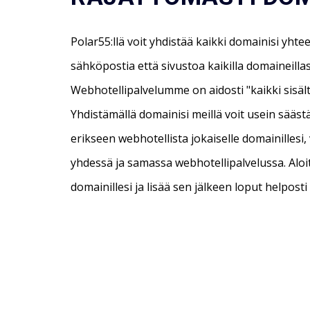
Polar55:llä voit yhdistää kaikki domainisi yht
sähköpostia että sivustoa kaikilla domaineilla
Webhotellipalvelumme on aidosti "kaikki sisält
Yhdistämällä domainisi meillä voit usein säästä
erikseen webhotellista jokaiselle domainillesi,
yhdessä ja samassa webhotellipalvelussa. Aloi
domainillesi ja lisää sen jälkeen loput helpos