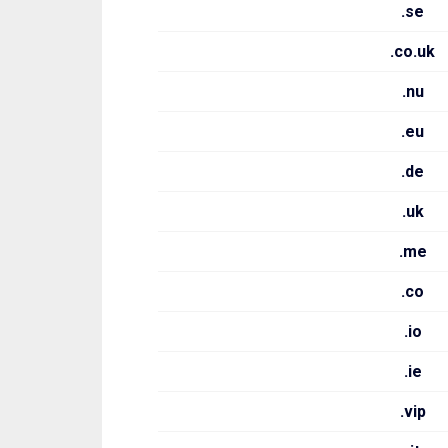
.se
.co.uk
.nu
.eu
.de
.uk
.me
.co
.io
.ie
.vip