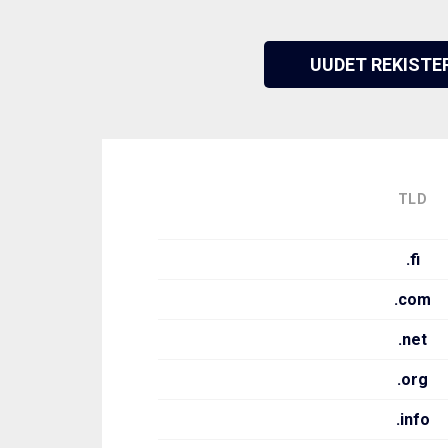
UUDET REKISTE
TLD
.fi
.com
.net
.org
.info