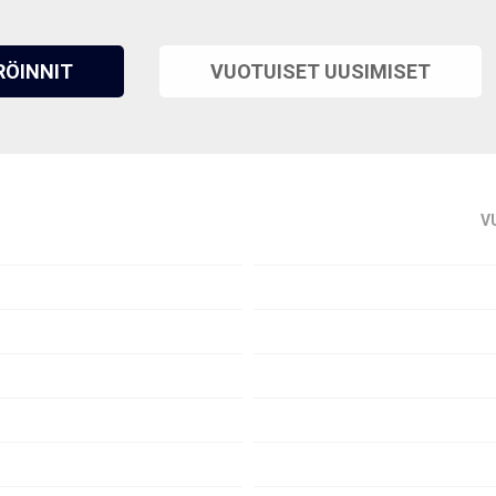
RÖINNIT
VUOTUISET UUSIMISET
V