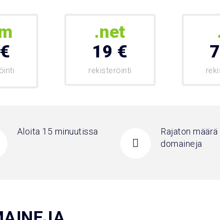
om
.net
 €
19 €
7
öinti
rekisteröinti
reki
Aloita 15 minuutissa
Rajaton määrä
domaineja
MAINEJA