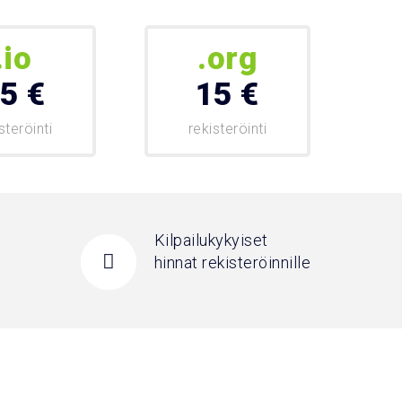
.io
.org
5 €
15 €
steröinti
rekisteröinti
Kilpailukykyiset
hinnat rekisteröinnille