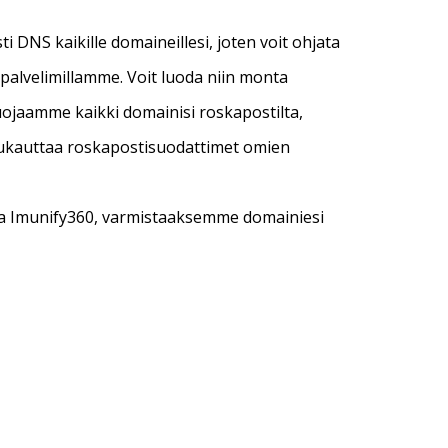
i DNS kaikille domaineillesi, joten voit ohjata
palvelimillamme. Voit luoda niin monta
Suojaamme kaikki domainisi roskapostilta,
it mukauttaa roskapostisuodattimet omien
a Imunify360, varmistaaksemme domainiesi