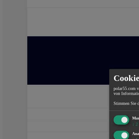
Cookie
polar55.com v
von Informati
Stimmen Sie 
Mar
↓
2
Ana