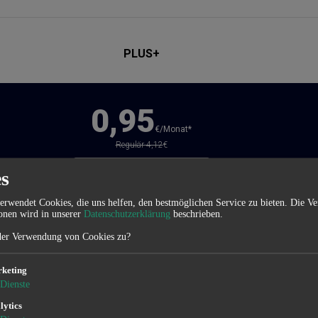
PLUS+
0,95
€/Monat*
Regulär 4,12
€
JETZT BESTELLEN
s
erwendet Cookies, die uns helfen, den bestmöglichen Service zu bieten. Die 
onen wird in unserer
Datenschutzerklärung
beschrieben.
10 GB
Speicher
der Verwendung von Cookies zu?
+ kann auf bis zu 100 GB aufgerüstet werden
UNBEGRENZTE
Domains
keting
Dienste
UNBEGRENZTE
WordPress Websites
lytics
KOSTENLOSES
WordPress Staging & Bereitstellung