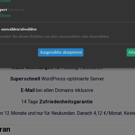
Dienst
KOSTENLOSES
SSL/HTTPS
port
Erforderlich
Dienst
Einfache
1-Klick-WordPress-Installation
e auswählen/abwählen
Automatische
Aktualisierung und Wartung
wenden Sie diesen Schalter, um alles auszuwählen oder abzuwählen
Verbesserte Sicherheit
für Ihre WordPress-Websites
Ausgewählte akzeptieren
All
24/7 Unterstützung
Video-Anleitungen
für Hosting-Funktionen
Superschnell
WordPress-optimierte Server
E-Mail
bei allen Domains inklusive
14 Tage
Zufriedenheitsgarantie
sten 12 Monate und nur für Neukunden. Danach 4,12 €/Monat. Kein
ran