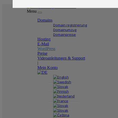
Menu
Domains
Domain registrierung
Domainumzug
Domainpreise
Hosting
E-Mail
WordPress
Preise
Videoanleitungen & Support
|
Mein Konto