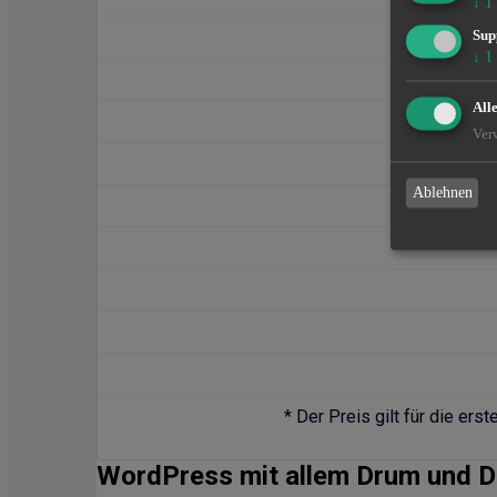
↓
1
Sup
↓
1
All
Ver
Ablehnen
* Der Preis gilt für die er
WordPress mit allem Drum und D