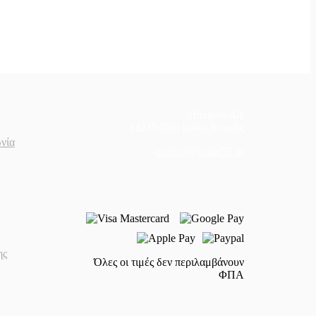
Ηπείρου 4Α
14235 Νέα Ιωνία Αττικής
νία
contact@polar55.gr
ης
Όλες οι τιμές δεν περιλαμβάνουν
ΦΠΑ