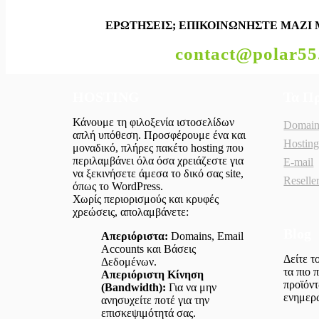
ΕΡΩΤΗΣΕΙΣ;
ΕΠΙΚΟΙΝΩΝΗΣΤΕ ΜΑΖΙ 
contact@polar55
HOSTING
Τα Π
Κάνουμε τη φιλοξενία ιστοσελίδων
Domain
απλή υπόθεση. Προσφέρουμε ένα και
Hostin
μοναδικό, πλήρες πακέτο hosting που
περιλαμβάνει όλα όσα χρειάζεστε για
E-mail
να ξεκινήσετε άμεσα το δικό σας site,
Reselle
όπως το WordPress.
Χωρίς περιορισμούς και κρυφές
χρεώσεις, απολαμβάνετε:
Blog
Απεριόριστα:
Domains, Email
Accounts και Βάσεις
Δείτε τ
Δεδομένων.
τα πιο 
Απεριόριστη Κίνηση
προϊόντ
(Bandwidth):
Για να μην
ενημερ
ανησυχείτε ποτέ για την
επισκεψιμότητά σας.