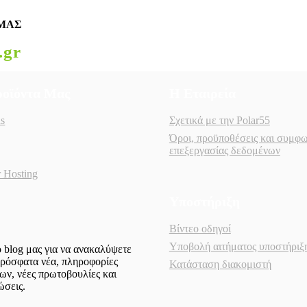
ΜΑΣ
.gr
ροϊόντα Μας
Η Εταιρεία
s
Σχετικά με την Polar55
g
Όροι, προϋποθέσεις και συμφω
επεξεργασίας δεδομένων
r Hosting
Υποστήριξη
Βίντεο οδηγοί
Υποβολή αιτήματος υποστήριξ
ο blog μας για να ανακαλύψετε
πρόσφατα νέα, πληροφορίες
Κατάσταση διακομιστή
ων, νέες πρωτοβουλίες και
ώσεις.