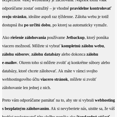
odporúčame zostať ostražitý – je vhodné
pravidelne kontrolovať
svoju stránku
, ideálne aspoň raz týždenne. Záloha webu je totiž
dostupná iba
po určitú dobu
, po ktorej sa automaticky vymaže.
Ako
riešenie zálohovania
používame
Jetbackup
, ktorý ponúka
viacero možností. Môžete si vybrať
kompletnú zálohu webu
,
zálohu súborov
,
zálohu databázy
alebo dokonca
zálohu
e‑mailov
. Okrem toho si môžete zvoliť aj konkrétne súbory alebo
databázy, ktoré chcete zálohovať. Ak máte v rámci svojho
webhostingového účtu
viacero stránok
, môžete si zvoliť
zálohovanie len jednej z nich.
Preto vám odporúčame pamätať na to, aby ste si vybrali
webhosting
s bezplatným zálohovaním
. Ak si nevyberiete nás, uistite sa, že váš
budúci poskytovateľ túto službu ponúka ako
štandardnú súčasť