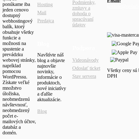
Email:
Podmienky,
ponúkame iba
Hosting
kontakt@polar5
zmluvy a
jeden cenovo
Mail
dohoda o
dostupný
spracúvaní
Predajca
webhostingový
údajov
balík, ktorý
obsahuje všetky
funkcie a
Blog
možnosti na
Podpora
spustenie a
prevádzku
Navštívte náš
webovej stránky,
Videonávody
blog a objavte
napríklad
najnovšie
Odoslať ticket
Všetky ceny sú 
pomocou
novinky,
DPH
Stav servera
WordPressu.
informácie o
Získate veľké
produktoch,
množstvo
nové iniciatívy
úložiska,
a ďalšie
neobmedzenú
aktualizácie.
návštevnosť,
neobmedzený
Blog
počet e-
mailových účtov,
databáz a
domén.