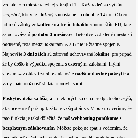
vzdialenom mieste v jednej z krajín EÚ. Každý deň sa vytvára
snapshot
, ktorý je uložený samostatne na obdobie 14 dní. Okrem
toho sú zálohy
zrkadlené na tretiu lokalitu
v inom štáte EÚ, kde
sa uchovávajú
po dobu 3 mesiacov
. Tieto dve vzdialené miesta sú
oddelené, teda medzi lokalitami A a B nie je žiadne spojenie.
Najnovšie
3 dni záloh
sú zároveň uchovávané
lokálne
, pre prípad,
že by došlo k výpadku spojenia s externými zálohami. Inými
slovami – v oblasti zálohovania máte
nadštandardné pokrytie
a
vždy máte možnosť si dáta obnoviť
sami
!
Poskytovatelia sa líšia
, a u niektorých sa cena predplatného zvýši,
ak chcete mať prístup k zálohe vašej stránky. V polar55 veríme, že
táto funkcia je taká dôležitá, že náš
webhosting ponúkame s
bezplatným zálohovaním
. Môžete pokojne spať s vedomím, že
bezpečnosť vašej webstránky je zachovaná. Napriek tomu však