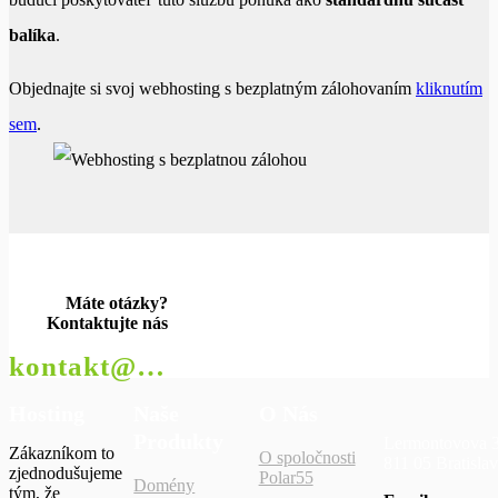
balíka
.
Objednajte si svoj webhosting s bezplatným zálohovaním
kliknutím
sem
.
Máte otázky?
Kontaktujte nás
kontakt@polar55.sk
Hosting
Naše
O Nás
Produkty
Lermontovova 
Zákazníkom to
O spoločnosti
811 05 Bratisla
zjednodušujeme
Polar55
Domény
tým, že