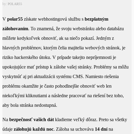
by:
POLAR55
V
polar55
získate webhostingovú službu s
bezplatným
zálohovaním
. To znamená, že svoju webstránku alebo databázu
môžete kedykoľvek obnoviť, ak sa niečo pokazí. Jedným z
hlavných problémov, ktorým čelia majitelia webových stránok, je
riziko hackerského útoku. V prípade takejto nepríjemnosti je
upokojujúce mať prístup k zálohe vašej stránky. Problémy sa môžu
vyskytnúť aj pri aktualizácii systému CMS. Namiesto riešenia
problému okamžite je často pohodlnejšie obnoviť web len
niekoľkými kliknutiami a následne pracovať na riešení bez toho,
aby bola stránka nedostupná.
Na
bezpečnosť vašich dát
kladieme veľký dôraz. Preto sa všetky
údaje
zálohujú každú noc
. Záloha sa uchováva
14 dní
na