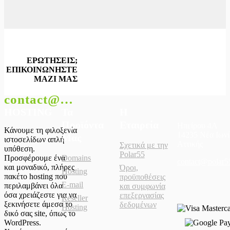
ΕΡΩΤΗΣΕΙΣ;
ΕΠΙΚΟΙΝΩΝΗΣΤΕ
ΜΑΖΙ ΜΑΣ
contact@polar55.gr
HOSTING
Τα
Η
Προϊόντα
Εταιρεία
Ηπείρου 4Α
Κάνουμε τη φιλοξενία
14235 Νέα Ιωνί
Μας
ιστοσελίδων απλή
Αττικής
Σχετικά με την
υπόθεση.
Polar55
Προσφέρουμε ένα
Domains
contact@polar5
και μοναδικό, πλήρες
Όροι,
Hosting
πακέτο hosting που
προϋποθέσεις
E-mail
περιλαμβάνει όλα
και συμφωνία
όσα χρειάζεστε για να
επεξεργασίας
Reseller
ξεκινήσετε άμεσα το
δεδομένων
Hosting
δικό σας site, όπως το
WordPress.