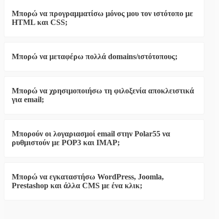
και μπορείτε να επαναφέρετε αρχεία, φακέλους, βάσεις
Μπορώ να προγραμματίσω μόνος μου τον ιστότοπο με
δεδομένων ή ολόκληρο τον ιστότοπο έως και 30 ημέρες
HTML και CSS;
πίσω.
Ναι, φυσικά. Κανείς δεν σας υποχρεώνει να
χρησιμοποιήσετε WordPress ή άλλο CMS. Υποστηρίζουμε
Μπορώ να μεταφέρω πολλά domains/ιστότοπους;
πολλά γνωστά frameworks και γλώσσες
προγραμματισμού.
Διαβάστε περισσότερα εδώ
Ναι, μπορείτε. Ξεκινήστε μεταφέροντας ένα domain και
έπειτα μπορείτε εύκολα να προσθέσετε περισσότερα μέσα
Μπορώ να χρησιμοποιήσω τη φιλοξενία αποκλειστικά
από το control panel.
για email;
Ναι, εσείς αποφασίζετε πώς θα χρησιμοποιήσετε τον χώρο
σας — είτε για email είτε για αρχεία ιστότοπου.
Μπορούν οι λογαριασμοί email στην Polar55 να
ρυθμιστούν με POP3 και IMAP;
Ναι, φυσικά. Μπορείτε να βρείτε πλήρεις οδηγούς
ρύθμισης στις
βιντεοοδηγίες
.
Μπορώ να εγκαταστήσω WordPress, Joomla,
Prestashop και άλλα CMS με ένα κλικ;
Ναι, φυσικά. Δείτε εδώ
πώς να εγκαταστήσετε το
WordPress
(τα άλλα CMS εγκαθίστανται με τον ίδιο