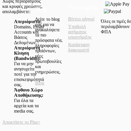
Χωρίς περιορισμούς
και κρυφές χρεώσεις,
Υποστήριξη
Blog
απολαμβάνετε:
Βίντεο οδηγοί
Δείτε το blog
Όλες οι τιμές δ
Απεριόριστα:
μας για να
περιλαμβάνουν
Υποβολή
Domains, Email
ανακαλύψετε
ΦΠΑ
αιτήματος
Accounts και
τα πιο
υποστήριξης
Βάσεις
πρόσφατα νέα,
Δεδομένων.
Κατάσταση
πληροφορίες
Απεριόριστη
διακομιστή
προϊόντων,
Κίνηση
νέες
(Bandwidth):
πρωτοβουλίες
Για να μην
και
ανησυχείτε
ενημερώσεις.
ποτέ για την
επισκεψιμότητά
Blog
σας.
Άφθονο Χώρο
Αποθήκευσης:
Για όλα τα
αρχεία και τα
media σας.
Αποκτήστε το Plus+