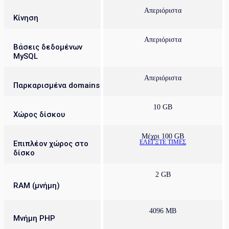
Απεριόριστα
Κίνηση
Απεριόριστα
Βάσεις δεδομένων
MySQL
Απεριόριστα
Παρκαρισμένα domains
10 GB
Χώρος δίσκου
Μέχρι 100 GB
ΕΛΕΓΞΤΕ ΤΙΜΕΣ
Επιπλέον χώρος στο
δίσκο
2 GB
RAM (μνήμη)
4096 MB
Μνήμη PHP