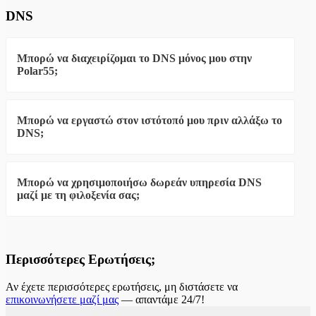
τρόπο· απλώς επιλέγετε το κατάλληλο CMS).
DNS
Μπορώ να διαχειρίζομαι το DNS μόνος μου στην
Polar55;
Ναι, έχετε πλήρη έλεγχο σε όλες τις εγγραφές DNS των
domain σας. Η υπηρεσία DNS είναι δωρεάν και
Μπορώ να εργαστώ στον ιστότοπό μου πριν αλλάξω το
περιλαμβάνεται στην τιμή.
DNS;
Ναι, μπορείτε να δημιουργήσετε τον ιστότοπό σας σε εμάς
και όταν είναι έτοιμος, απλώς αλλάζετε το DNS. Μπορείτε
Μπορώ να χρησιμοποιήσω δωρεάν υπηρεσία DNS
να εργαστείτε μέσω προσωρινού URL ή με αλλαγή του
μαζί με τη φιλοξενία σας;
αρχείου hosts τοπικά στον υπολογιστή σας. Δείτε τους
οδηγούς:
Ιστότοπος WordPress μέσω προσωρινού URL
,
Ναι, φυσικά. Μπορείτε να χρησιμοποιήσετε οποιαδήποτε
Πώς να εργαστείτε τοπικά πριν αλλάξετε DNS
.
υπηρεσία DNS επιθυμείτε — είτε δωρεάν είτε τη δική
μας, που επίσης περιλαμβάνεται δωρεάν στο πακέτο
Περισσότερες Ερωτήσεις;
φιλοξενίας σας.
Αν έχετε περισσότερες ερωτήσεις, μη διστάσετε να
επικοινωνήσετε μαζί μας
— απαντάμε 24/7!