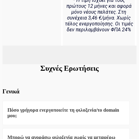
* Η τιμή ισχύει για τους
πρώτους 12 μήνες και αφορά
μόνο νέους πελάτες. Στη
συνέχεια 3,46 €/μήνα. Χωρίς
τέλος ενεργοποίησης. Οι τιμές
δεν περιλαμβάνουν ΦΠΑ 24%
Συχνές Ερωτήσεις
Γενικά
Πόσο γρήγορα ενεργοποιείτε τη φιλοξενία/το domain
μου;
Δημιουργούμε τον λογαριασμό φιλοξενίας και το domain
σας αμέσως μόλις επιβεβαιωθεί η πληρωμή σας, και
Μπορώ να αγοράσω φιλοξενία χωρίς να μεταφέρω
μπορείτε να συνδεθείτε αμέσως μετά.