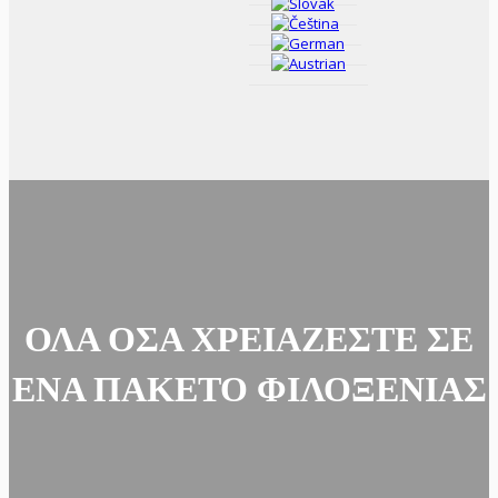
ΌΛΑ ΌΣΑ ΧΡΕΙΆΖΕΣΤΕ ΣΕ
ΈΝΑ ΠΑΚΈΤΟ ΦΙΛΟΞΕΝΊΑΣ