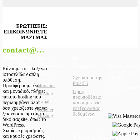
ΕΡΩΤΗΣΕΙΣ;
ΕΠΙΚΟΙΝΩΝΗΣΤΕ
ΜΑΖΙ ΜΑΣ
contact@polar55.gr
HOSTING
Τα
Η
Προϊόντα
Εταιρεία
Ηπείρου 4Α
Κάνουμε τη φιλοξενία
14235 Νέα Ιωνί
Μας
ιστοσελίδων απλή
Αττικής
Σχετικά με την
υπόθεση.
Polar55
Προσφέρουμε ένα
Domains
contact@polar5
και μοναδικό, πλήρες
Όροι,
Hosting
πακέτο hosting που
προϋποθέσεις
E-mail
περιλαμβάνει όλα
και συμφωνία
όσα χρειάζεστε για να
επεξεργασίας
Reseller
ξεκινήσετε άμεσα το
δεδομένων
Hosting
δικό σας site, όπως το
WordPress.
Χωρίς περιορισμούς
και κρυφές χρεώσεις,
Υποστήριξη
Blog