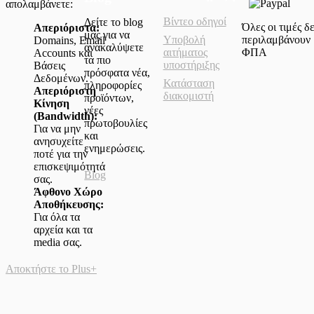
απολαμβάνετε:
Βίντεο οδηγοί
Δείτε το blog
Όλες οι τιμές δ
Απεριόριστα:
μας για να
περιλαμβάνουν
Υποβολή
Domains, Email
ανακαλύψετε
ΦΠΑ
αιτήματος
Accounts και
τα πιο
υποστήριξης
Βάσεις
πρόσφατα νέα,
Δεδομένων.
Κατάσταση
πληροφορίες
Απεριόριστη
διακομιστή
προϊόντων,
Κίνηση
νέες
(Bandwidth):
πρωτοβουλίες
Για να μην
και
ανησυχείτε
ενημερώσεις.
ποτέ για την
επισκεψιμότητά
Blog
σας.
Άφθονο Χώρο
Αποθήκευσης:
Για όλα τα
αρχεία και τα
media σας.
Αποκτήστε το Plus+