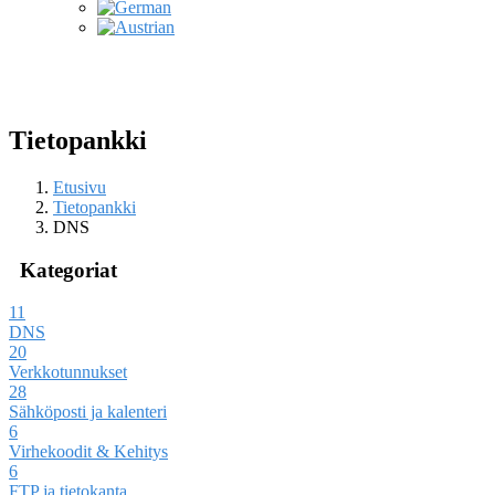
Tietopankki
Etusivu
Tietopankki
DNS
Kategoriat
11
DNS
20
Verkkotunnukset
28
Sähköposti ja kalenteri
6
Virhekoodit & Kehitys
6
FTP ja tietokanta