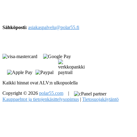
Urho Kekkosen katu 4-6E
00100, Helsinki
Sähköposti:
asiakaspalvelu@polar55.fi
Kaikki hinnat ovat ALV:n ulkopuolella
Copyright © 2026
polar55.com
|
Kauppaehtot ja tietojenkäsittelysopimus
|
Tietosuojakäytäntö