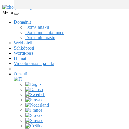
Menu
Domainit
Domainhaku
Domainin siirtäminen
Domainhinnasto
Webhotelli
Sähköposti
WordPress
Hinnat
Videotutoriaalit ja tuki
|
Oma tili