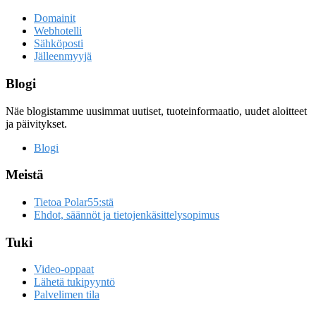
Domainit
Webhotelli
Sähköposti
Jälleenmyyjä
Blogi
Näe blogistamme uusimmat uutiset, tuoteinformaatio, uudet aloitteet
ja päivitykset.
Blogi
Meistä
Tietoa Polar55:stä
Ehdot, säännöt ja tietojenkäsittelysopimus
Tuki
Video-oppaat
Lähetä tukipyyntö
Palvelimen tila