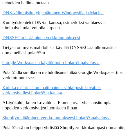
tietueiden hallinta otetaan...
DNS-välimuistin tyhjentäminen Windowsilla ja Macilla
Kun työskentelet DNS:n kanssa, esimerkiksi vaihtaessasi
nimipalvelimia, voi olla tarpeen...
DNSSEC:n lisääminen verkkotunnukseesi
Tietysti on myös mahdollista käyttää DNSSEC:ää ulkomaisilla
domaineillasi polar55:n...
Google Workspacen käyttöönotto Polar55-palvelussa
Polar55:llä sinulla on mahdollisuus liittää Google Workspace -tilisi
verkkotunnukseesi...
Kuinka määrittää ammattimainen sähköposti Lovable-
verkkosivullesi Polar55:n kanssa
AI-työkalut, kuten Lovable ja Framer, ovat yhä suositumpia
nopeiden verkkosivujen luomiseen ilman...
Shopifyn liittäminen verkkotunnukseesi Polar55-palvelussa
Polar55:ssä on helppo yhdistää Shopify-verkkokauppasi domainiin,