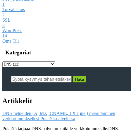
1
Turvallisuus
2
SSL
8
WordPress
14
Oma Tili
Kategoriat
Artikkelit
DNS-tietueiden (A, MX, CNAME, TXT jne.) määrittäminen
verkkotunnuksellesi Polar55-palvelussa
Polar55 tarjoaa DNS-palvelun kaikille verkkotunnuksille.DNS-