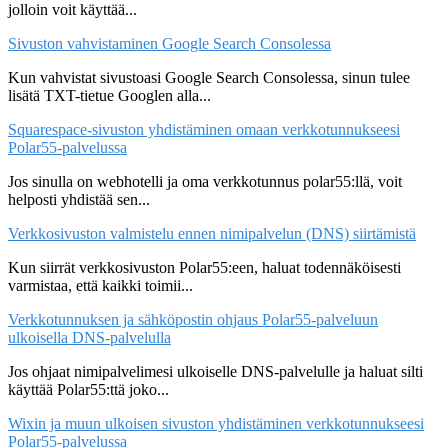
jolloin voit käyttää...
Sivuston vahvistaminen Google Search Consolessa
Kun vahvistat sivustoasi Google Search Consolessa, sinun tulee
lisätä TXT-tietue Googlen alla...
Squarespace-sivuston yhdistäminen omaan verkkotunnukseesi
Polar55-palvelussa
Jos sinulla on webhotelli ja oma verkkotunnus polar55:llä, voit
helposti yhdistää sen...
Verkkosivuston valmistelu ennen nimipalvelun (DNS) siirtämistä
Kun siirrät verkkosivuston Polar55:een, haluat todennäköisesti
varmistaa, että kaikki toimii...
Verkkotunnuksen ja sähköpostin ohjaus Polar55-palveluun
ulkoisella DNS-palvelulla
Jos ohjaat nimipalvelimesi ulkoiselle DNS-palvelulle ja haluat silti
käyttää Polar55:ttä joko...
Wixin ja muun ulkoisen sivuston yhdistäminen verkkotunnukseesi
Polar55-palvelussa