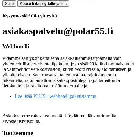
Sulje
Kopioi leikepöydälle ja liitä
Kysymyksiä?
Ota yhteyttä
asiakaspalvelu@polar55.fi
Webhotelli
Pidämme sen yksinkertaisena asiakkaillemme tarjoamalla vain
yhden edullisen webhotellipaketin, joka sisältää kaikki ominaisuudet
ja vaihtoehdot verkkosivuston, kuten WordPressin, aloittamiseen ja
ylläpitämiseen. Saat runsaasti tallennustilaa, rajoittamatonta
liikennettä, rajoittamattomia sähköpostitilejä, rajoittamattomia
tietokantoja ja rajattoman määrän domaineja.
Lue lisää PLUS+ webhotellipaketistamme
Asiakkaamme rakastavat meitä. Löydät meidät suurimmilta
arvostelusivustoilta.
Tuotteemme