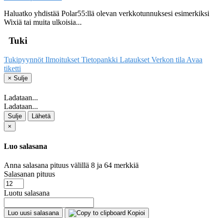
Haluatko yhdistää Polar55:llä olevan verkkotunnuksesi esimerkiksi
Wixiä tai muita ulkoisia...
Tuki
Tukipyynnöt
Ilmoitukset
Tietopankki
Lataukset
Verkon tila
Avaa
tiketti
×
Sulje
Ladataan...
Ladataan...
Sulje
Lähetä
×
Luo salasana
Anna salasana pituus välillä 8 ja 64 merkkiä
Salasanan pituus
Luotu salasana
Luo uusi salasana
Kopioi