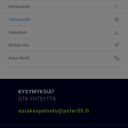
Ilmoitukset
Tietopankki
Lataukset
Verkon tila
Avaa tiketti
KYSYMYKSIÄ?
OTA YHTEYTTÄ
asiakaspalvelu@polar55.fi