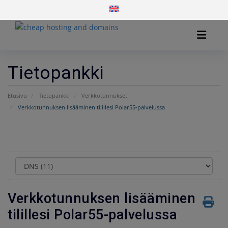
Tietopankki
Etusivu
Tietopankki
Verkkotunnukset
Verkkotunnuksen lisääminen tilillesi Polar55-palvelussa
Kategoriat
Verkkotunnuksen lisääminen
tilillesi Polar55-palvelussa