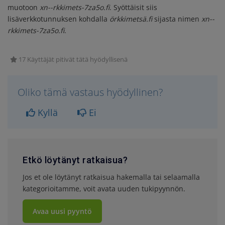
muotoon
xn--rkkimets-7za5o.fi
. Syöttäisit siis
lisäverkkotunnuksen kohdalla
örkkimetsä.fi
sijasta nimen
xn--
rkkimets-7za5o.fi
.
17 Käyttäjät pitivät tätä hyödyllisenä
Oliko tämä vastaus hyödyllinen?
Kyllä
Ei
Etkö löytänyt ratkaisua?
Jos et ole löytänyt ratkaisua hakemalla tai selaamalla
kategorioitamme, voit avata uuden tukipyynnön.
Avaa uusi pyyntö