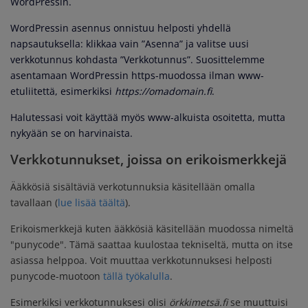
WordPressin.
WordPressin asennus onnistuu helposti yhdellä
napsautuksella: klikkaa vain ”Asenna” ja valitse uusi
verkkotunnus kohdasta ”Verkkotunnus”. Suosittelemme
asentamaan WordPressin https-muodossa ilman www-
etuliitettä, esimerkiksi
https://omadomain.fi
.
Halutessasi voit käyttää myös www-alkuista osoitetta, mutta
nykyään se on harvinaista.
Verkkotunnukset, joissa on erikoismerkkejä
Ääkkösiä sisältäviä verkotunnuksia käsitellään omalla
tavallaan (
lue lisää täältä
).
Erikoismerkkejä kuten ääkkösiä käsitellään muodossa nimeltä
"punycode". Tämä saattaa kuulostaa tekniseltä, mutta on itse
asiassa helppoa. Voit muuttaa verkkotunnuksesi helposti
punycode-muotoon
tällä työkalulla
.
Esimerkiksi verkkotunnuksesi olisi
örkkimetsä.fi
se muuttuisi