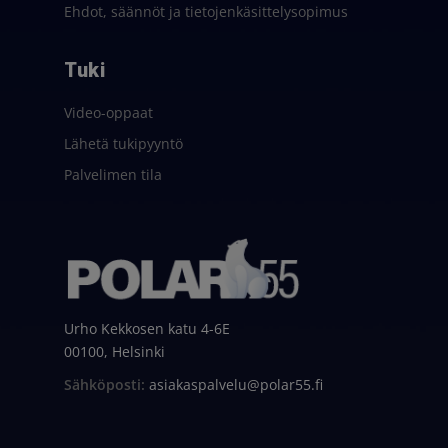
Ehdot, säännöt ja tietojenkäsittelysopimus
Tuki
Video-oppaat
Lähetä tukipyyntö
Palvelimen tila
Urho Kekkosen katu 4-6E
00100, Helsinki
Sähköposti:
asiakaspalvelu@polar55.fi