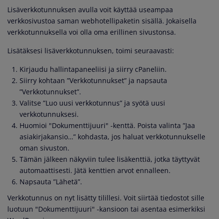
Lisäverkkotunnuksen avulla voit käyttää useampaa
verkkosivustoa saman webhotellipaketin sisällä. Jokaisella
verkkotunnuksella voi olla oma erillinen sivustonsa.
Lisätäksesi lisäverkkotunnuksen, toimi seuraavasti:
Kirjaudu hallintapaneeliisi ja siirry cPaneliin.
Siirry kohtaan ”Verkkotunnukset” ja napsauta
”Verkkotunnukset”.
Valitse ”Luo uusi verkkotunnus” ja syötä uusi
verkkotunnuksesi.
Huomioi "Dokumenttijuuri" -kenttä. Poista valinta ”Jaa
asiakirjakansio…” kohdasta, jos haluat verkkotunnukselle
oman sivuston.
Tämän jälkeen näkyviin tulee lisäkenttiä, jotka täyttyvät
automaattisesti. Jätä kenttien arvot ennalleen.
Napsauta ”Lähetä”.
Verkkotunnus on nyt lisätty tilillesi. Voit siirtää tiedostot sille
luotuun "Dokumenttijuuri" -kansioon tai asentaa esimerkiksi