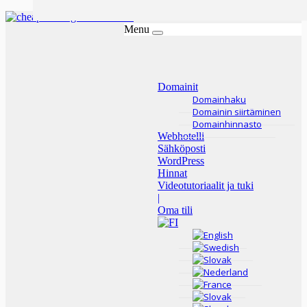
Menu
Domainit
Domainhaku
Domainin siirtäminen
Domainhinnasto
Webhotelli
Sähköposti
WordPress
Hinnat
Videotutoriaalit ja tuki
|
Oma tili