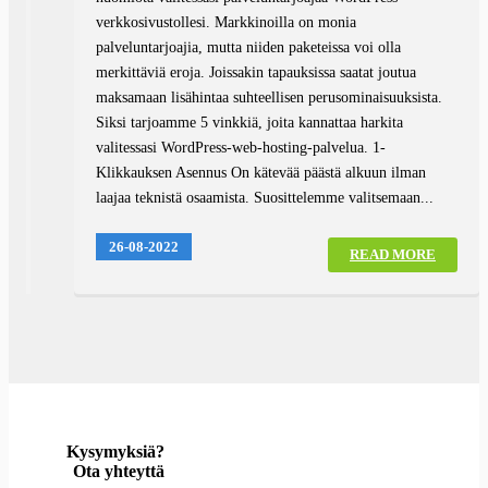
verkkosivustollesi. Markkinoilla on monia
palveluntarjoajia, mutta niiden paketeissa voi olla
merkittäviä eroja. Joissakin tapauksissa saatat joutua
maksamaan lisähintaa suhteellisen perusominaisuuksista.
Siksi tarjoamme 5 vinkkiä, joita kannattaa harkita
valitessasi WordPress-web-hosting-palvelua. 1-
Klikkauksen Asennus On kätevää päästä alkuun ilman
laajaa teknistä osaamista. Suosittelemme valitsemaan...
26-08-2022
READ MORE
Kysymyksiä?
Ota yhteyttä