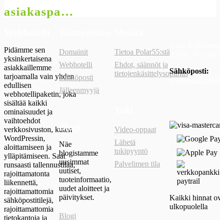
asiakaspalvelu@polar55.fi
Webhotelli
Tuotteemme
Meistä
Urho Kekkosen 
Pidämme sen
Domainit
Tietoa Polar55:stä
00100, Helsinki
yksinkertaisena
Webhotelli
Ehdot, säännöt ja
asiakkaillemme
Sähköposti:
tietojenkäsittelysopimus
tarjoamalla vain yhden
Sähköposti
asiakaspalvelu@
edullisen
Jälleenmyyjä
webhotellipaketin, joka
sisältää kaikki
Tuki
ominaisuudet ja
vaihtoehdot
Blogi
verkkosivuston, kuten
Video-oppaat
WordPressin,
Lähetä
Näe
aloittamiseen ja
tukipyyntö
blogistamme
ylläpitämiseen. Saat
uusimmat
Palvelimen tila
runsaasti tallennustilaa,
uutiset,
rajoittamatonta
tuoteinformaatio,
liikennettä,
uudet aloitteet ja
rajoittamattomia
päivitykset.
Kaikki hinnat o
sähköpostitilejä,
ulkopuolella
rajoittamattomia
Blogi
tietokantoja ja