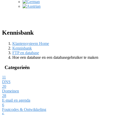
Kennisbank
Klantensysteem Home
Kennisbank
FTP en database
Hoe een database en een databasegebruiker te maken
Categorieën
11
DNS
20
Domeinen
28
E-mail en agenda
6
Foutcodes & Ontwikkeling
6