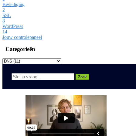
Beveiliging
2
SSL
8
WordPress
14
Jouw controlepaneel
Categorieën