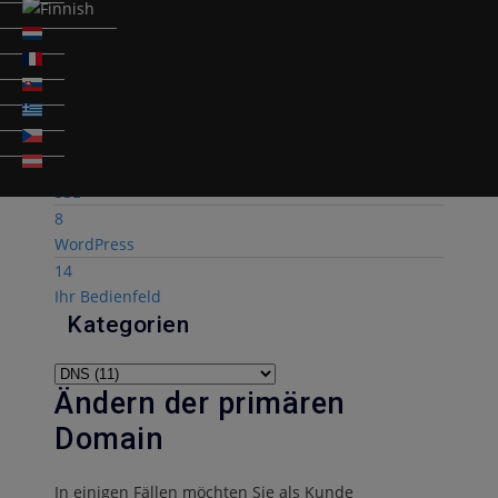
6
Fehlercodes & Entwicklung
6
FTP & Datenbank
1
Sicherheit
2
SSL
8
WordPress
14
Ihr Bedienfeld
Kategorien
Ändern der primären
Domain
In einigen Fällen möchten Sie als Kunde