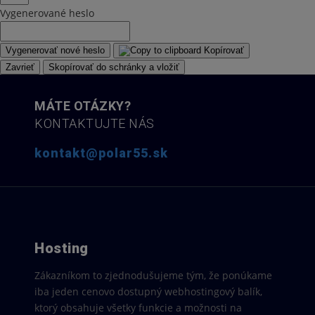
Vygenerované heslo
Vygenerovať nové heslo
Kopírovať
Zavrieť
Skopírovať do schránky a vložiť
MÁTE OTÁZKY?
KONTAKTUJTE NÁS
kontakt@polar55.sk
Hosting
Zákazníkom to zjednodušujeme tým, že ponúkame
iba jeden cenovo dostupný webhostingový balík,
ktorý obsahuje všetky funkcie a možnosti na