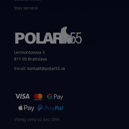
Stav servera
Lermontovova 3
811 05 Bratislava
Email:
kontakt@polar55.sk
Všetky ceny sú bez DPH