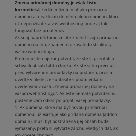
Zmena primárnej domény je však čisto
kozmetická
, keďže môžete mať ako primárnu
doménu aj neaktívnu doménu alebo doménu, ktorú
už nepoužívate, a váš webhosting bude aj tak
fungovať bez problémov.
Ak si aj napriek tomu želáte zmeniť svoju primárnu
doménu na inú, znamená to zásah do štruktúry
vášho webhostingu.
Preto musíte najskôr potvrdiť, že ste si prečítali a
schválili obsah tohto článku. Ak ste si ho prečítali
pred vytvorením požiadavky na podporu, prosím,
uveďte v tikete, že súhlasíte s podmienkami
uvedenými v časti „Zmena primárnej domény na
vašom webhostingu“. Ak ešte nemáte potvrdenie,
pošleme vám odkaz po prijatí vašej požiadavky.
Ak doména, ktorá má byť novou primárnou
doménou, už existuje ako pridaná doména (addon
domain), musí byť odstránená (jej obsah bude
vymazaný, preto si vytvorte zálohu všetkých dát, ak
ich chcete obnoviť).