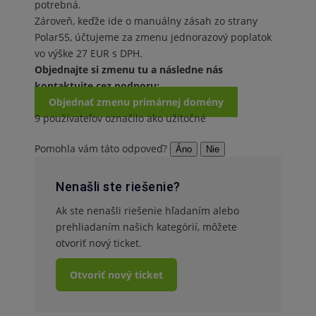
potrebná.
Zároveň, keďže ide o manuálny zásah zo strany
Polar55, účtujeme za zmenu jednorazový poplatok
vo výške 27 EUR s DPH.
Objednajte si zmenu tu a následne nás
kontaktujte cez podporu:
Objednať zmenu primárnej domény
9 používateľov označilo ako užitočné
Pomohla vám táto odpoveď?
Áno
Nie
Nenašli ste riešenie?
Ak ste nenašli riešenie hľadaním alebo
prehliadaním našich kategórií, môžete
otvoriť nový ticket.
Otvoriť nový ticket