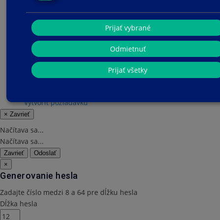
musíte sa rozhodnúť, či chcete svoju doménu...
Podpora
Prijať vybrané
Tikety podpory
Odmietnuť
Oznámenia
Databáza znalostí
Prijať všetky
Súbory na stiahnutie
Stav siete
Vytvoriť požiadavku
×
Zavrieť
Načítava sa...
Načítava sa...
Zavrieť
Odoslať
×
Generovanie hesla
Zadajte číslo medzi 8 a 64 pre dĺžku hesla
Dĺžka hesla