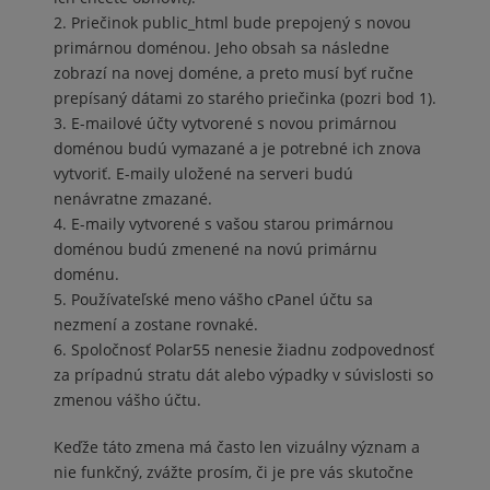
Priečinok public_html bude prepojený s novou
primárnou doménou. Jeho obsah sa následne
zobrazí na novej doméne, a preto musí byť ručne
prepísaný dátami zo starého priečinka (pozri bod 1).
E-mailové účty vytvorené s novou primárnou
doménou budú vymazané a je potrebné ich znova
vytvoriť. E-maily uložené na serveri budú
nenávratne zmazané.
E-maily vytvorené s vašou starou primárnou
doménou budú zmenené na novú primárnu
doménu.
Používateľské meno vášho cPanel účtu sa
nezmení a zostane rovnaké.
Spoločnosť Polar55 nenesie žiadnu zodpovednosť
za prípadnú stratu dát alebo výpadky v súvislosti so
zmenou vášho účtu.
Keďže táto zmena má často len vizuálny význam a
nie funkčný, zvážte prosím, či je pre vás skutočne