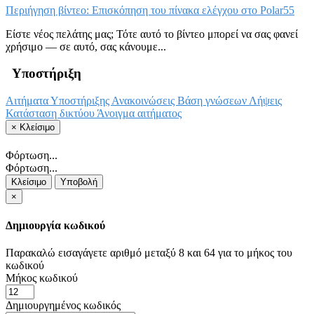
Περιήγηση βίντεο: Επισκόπηση του πίνακα ελέγχου στο Polar55
Είστε νέος πελάτης μας; Τότε αυτό το βίντεο μπορεί να σας φανεί
χρήσιμο — σε αυτό, σας κάνουμε...
Υποστήριξη
Αιτήματα Υποστήριξης
Ανακοινώσεις
Βάση γνώσεων
Λήψεις
Κατάσταση δικτύου
Άνοιγμα αιτήματος
×
Κλείσιμο
Φόρτωση...
Φόρτωση...
Κλείσιμο
Υποβολή
×
Δημιουργία κωδικού
Παρακαλώ εισαγάγετε αριθμό μεταξύ 8 και 64 για το μήκος του
κωδικού
Μήκος κωδικού
Δημιουργημένος κωδικός