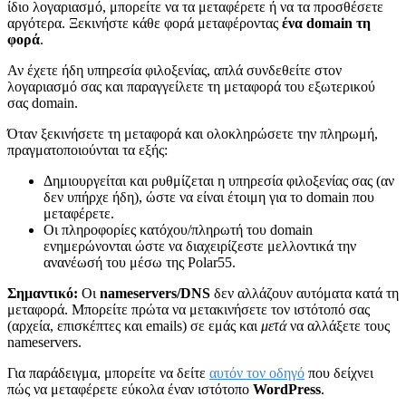
ίδιο λογαριασμό, μπορείτε να τα μεταφέρετε ή να τα προσθέσετε
αργότερα. Ξεκινήστε κάθε φορά μεταφέροντας
ένα domain τη
φορά
.
Αν έχετε ήδη υπηρεσία φιλοξενίας, απλά συνδεθείτε στον
λογαριασμό σας και παραγγείλετε τη μεταφορά του εξωτερικού
σας domain.
Όταν ξεκινήσετε τη μεταφορά και ολοκληρώσετε την πληρωμή,
πραγματοποιούνται τα εξής:
Δημιουργείται και ρυθμίζεται η υπηρεσία φιλοξενίας σας (αν
δεν υπήρχε ήδη), ώστε να είναι έτοιμη για το domain που
μεταφέρετε.
Οι πληροφορίες κατόχου/πληρωτή του domain
ενημερώνονται ώστε να διαχειρίζεστε μελλοντικά την
ανανέωσή του μέσω της Polar55.
Σημαντικό:
Οι
nameservers/DNS
δεν αλλάζουν αυτόματα κατά τη
μεταφορά. Μπορείτε πρώτα να μετακινήσετε τον ιστότοπό σας
(αρχεία, επισκέπτες και emails) σε εμάς και
μετά
να αλλάξετε τους
nameservers.
Για παράδειγμα, μπορείτε να δείτε
αυτόν τον οδηγό
που δείχνει
πώς να μεταφέρετε εύκολα έναν ιστότοπο
WordPress
.