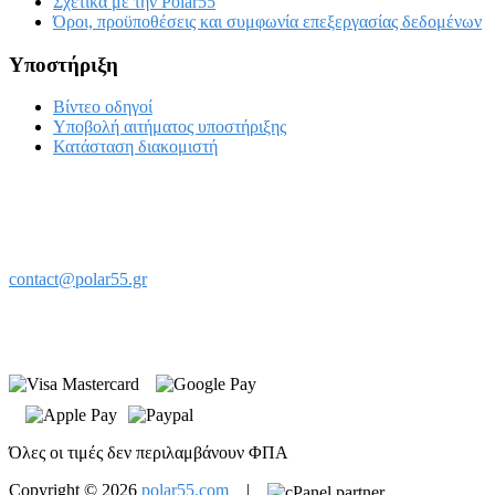
Σχετικά με την Polar55
Όροι, προϋποθέσεις και συμφωνία επεξεργασίας δεδομένων
Υποστήριξη
Βίντεο οδηγοί
Υποβολή αιτήματος υποστήριξης
Κατάσταση διακομιστή
Ηπείρου 4Α
14235 Νέα Ιωνία Αττικής
contact@polar55.gr
Όλες οι τιμές δεν περιλαμβάνουν ΦΠΑ
Copyright © 2026
polar55.com
|