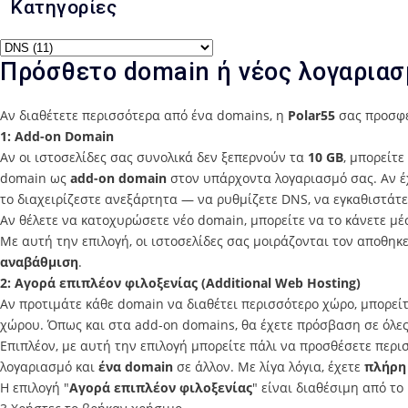
Κατηγορίες
Πρόσθετο domain ή νέος λογαριασ
Αν διαθέτετε περισσότερα από ένα domains, η
Polar55
σας προσφέ
1: Add-on Domain
Αν οι ιστοσελίδες σας συνολικά δεν ξεπερνούν τα
10 GB
, μπορείτε
domain ως
add-on domain
στον υπάρχοντα λογαριασμό σας. Αν έχ
το διαχειρίζεστε ανεξάρτητα — να ρυθμίζετε DNS, να εγκαθιστάτε
Αν θέλετε να κατοχυρώσετε νέο domain, μπορείτε να το κάνετε μέ
Με αυτή την επιλογή, οι ιστοσελίδες σας μοιράζονται τον αποθηκ
αναβάθμιση
.
2: Αγορά επιπλέον φιλοξενίας (Additional Web Hosting)
Αν προτιμάτε κάθε domain να διαθέτει περισσότερο χώρο, μπορείτ
χώρου. Όπως και στα add-on domains, θα έχετε πρόσβαση σε όλες 
Επιπλέον, με αυτή την επιλογή μπορείτε πάλι να προσθέσετε περ
λογαριασμό και
ένα domain
σε άλλον. Με λίγα λόγια, έχετε
πλήρη
Η επιλογή "
Αγορά επιπλέον φιλοξενίας
" είναι διαθέσιμη από το