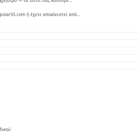
 χρήσιμο — σε αυτό, σας κάνουμε...
olar55.com ή έχετε αποκλειστεί από...
δικού