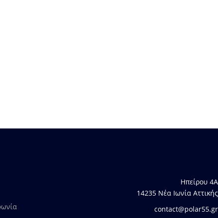
Ηπείρου 4Α
14235 Νέα Ιωνία Αττικής
φωνία
contact@polar55.gr