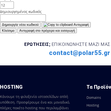
Δημιουργημένος κωδικός
Δημιουργία νέου κωδικού
Αντιγραφή
Κλείσιμο
Αντιγραφή στο πρόχειρο και εισαγωγή
ΕΡΩΤΗΣΕΙΣ;
ΕΠΙΚΟΙΝΩΝΗΣΤΕ ΜΑΖΙ ΜΑΣ
contact@polar55.gr
HOSTING
Τα Προϊό
Κάνουμε τη φιλοξενία ιστοσελίδων απλή
Domains
υπόθεση. Προσφέρουμε ένα και μοναδικό,
Hosting
πλήρες πακέτο hosting που περιλαμβάνει