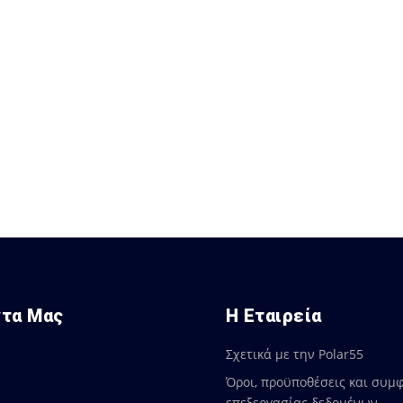
ντα Μας
Η Εταιρεία
Σχετικά με την Polar55
Όροι, προϋποθέσεις και συμ
επεξεργασίας δεδομένων