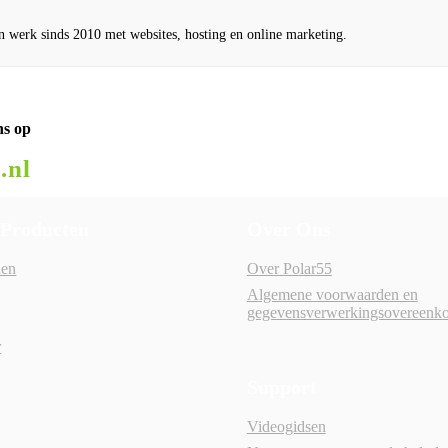
n werk sinds 2010 met websites, hosting en online marketing.
ns op
.nl
 Producten
Over Ons
en
Over Polar55
g
Algemene voorwaarden en
gegevensverwerkingsovereenk
r
Support
Videogidsen