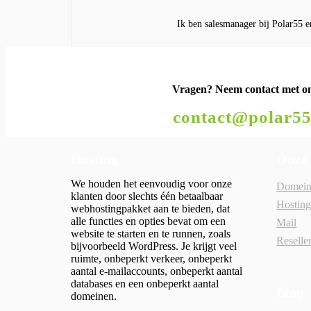
Ik ben salesmanager bij Polar55 e
Vragen?
Neem contact met o
contact@polar55
Hosting
Onze
We houden het eenvoudig voor onze
Domein
klanten door slechts één betaalbaar
Hostin
webhostingpakket aan te bieden, dat
alle functies en opties bevat om een
Mail
website te starten en te runnen, zoals
Reselle
bijvoorbeeld WordPress. Je krijgt veel
ruimte, onbeperkt verkeer, onbeperkt
aantal e-mailaccounts, onbeperkt aantal
databases en een onbeperkt aantal
Blog
domeinen.