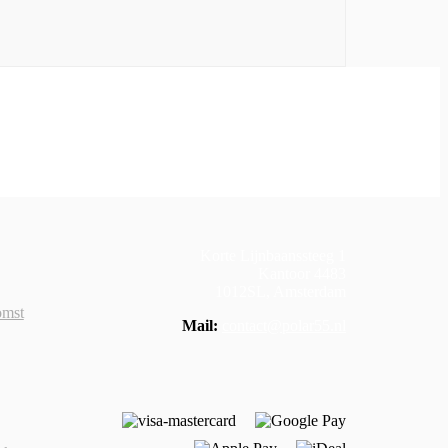
Korte Lijnbaanssteeg 1
Kantoor 4483
1012SL, Amsterdam
omst
Mail:
contact@polar55.nl