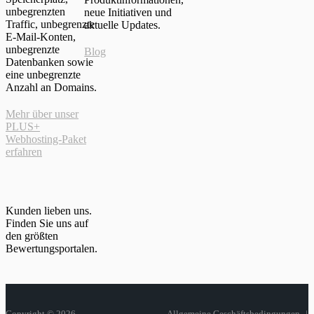
unbegrenzten
neue Initiativen und
Traffic, unbegrenzte
aktuelle Updates.
E-Mail-Konten,
unbegrenzte
Blog
Datenbanken sowie
eine unbegrenzte
Anzahl an Domains.
Mehr über unser
PLUS+
Webhosting-Paket
erfahren
Kunden lieben uns.
Finden Sie uns auf
den größten
Bewertungsportalen.
Copyright © 2026
Allgemeine Geschäftsbedingungen
|