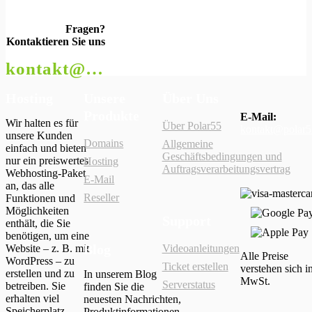
Fragen?
Kontaktieren Sie uns
kontakt@polar55.at
Hosting
Unsere
Über Uns
Produkte
E-Mail:
Wir halten es für
Über Polar55
kontakt@polar5
unsere Kunden
Domains
Allgemeine
einfach und bieten
Geschäftsbedingungen und
nur ein preiswertes
Hosting
Auftragsverarbeitungsvertrag
Webhosting-Paket
E-Mail
an, das alle
Reseller
Funktionen und
Möglichkeiten
Support
enthält, die Sie
benötigen, um eine
Blog
Website – z. B. mit
Videoanleitungen
Alle Preise
WordPress – zu
Ticket erstellen
verstehen sich in
erstellen und zu
In unserem Blog
MwSt.
Serverstatus
betreiben. Sie
finden Sie die
erhalten viel
neuesten Nachrichten,
Speicherplatz,
Produktinformationen,