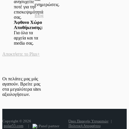
ανησυχείτε
ενημερώσεις.
ποτέ για την
επισκεψιμότητά
Blog
σας.
Άφθονο Χώρο
Αποθήκευσης:
Για όλα τα
αρχεία και τα
media σας.
Αποκτήστε το Plus+
Οι πελάτες μας μάς
αγαπούν. Βρείτε μας
στα μεγαλύτερα sites
αξιολογήσεων.
Copyright © 2026
Όροι Παροχής Υπηρεσιών
|
polar55.com
|
Πολιτική Απορρήτου