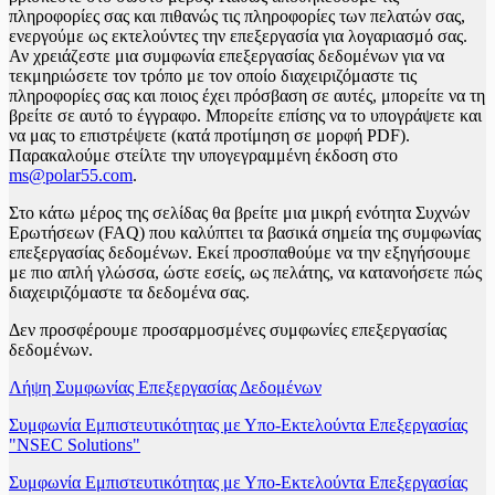
πληροφορίες σας και πιθανώς τις πληροφορίες των πελατών σας,
ενεργούμε ως εκτελούντες την επεξεργασία για λογαριασμό σας.
Αν χρειάζεστε μια συμφωνία επεξεργασίας δεδομένων για να
τεκμηριώσετε τον τρόπο με τον οποίο διαχειριζόμαστε τις
πληροφορίες σας και ποιος έχει πρόσβαση σε αυτές, μπορείτε να τη
βρείτε σε αυτό το έγγραφο. Μπορείτε επίσης να το υπογράψετε και
να μας το επιστρέψετε (κατά προτίμηση σε μορφή PDF).
Παρακαλούμε στείλτε την υπογεγραμμένη έκδοση στο
ms@polar55.com
.
Στο κάτω μέρος της σελίδας θα βρείτε μια μικρή ενότητα Συχνών
Ερωτήσεων (FAQ) που καλύπτει τα βασικά σημεία της συμφωνίας
επεξεργασίας δεδομένων. Εκεί προσπαθούμε να την εξηγήσουμε
με πιο απλή γλώσσα, ώστε εσείς, ως πελάτης, να κατανοήσετε πώς
διαχειριζόμαστε τα δεδομένα σας.
Δεν προσφέρουμε προσαρμοσμένες συμφωνίες επεξεργασίας
δεδομένων.
Λήψη Συμφωνίας Επεξεργασίας Δεδομένων
Συμφωνία Εμπιστευτικότητας με Υπο-Εκτελούντα Επεξεργασίας
"NSEC Solutions"
Συμφωνία Εμπιστευτικότητας με Υπο-Εκτελούντα Επεξεργασίας