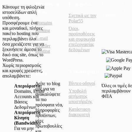
Προϊόντα
Εταιρεία
Ηπείρου 4Α
Κάνουμε τη φιλοξενία
14235 Νέα Ιωνί
Μας
ιστοσελίδων απλή
Αττικής
Σχετικά με την
υπόθεση.
Polar55
Προσφέρουμε ένα
Domains
contact@polar5
και μοναδικό, πλήρες
Όροι,
Hosting
πακέτο hosting που
προϋποθέσεις
E-mail
περιλαμβάνει όλα
και συμφωνία
όσα χρειάζεστε για να
επεξεργασίας
Reseller
ξεκινήσετε άμεσα το
δεδομένων
Hosting
δικό σας site, όπως το
WordPress.
Χωρίς περιορισμούς
και κρυφές χρεώσεις,
Υποστήριξη
Blog
απολαμβάνετε:
Βίντεο οδηγοί
Δείτε το blog
Όλες οι τιμές δ
Απεριόριστα:
μας για να
περιλαμβάνουν
Υποβολή
Domains, Email
ανακαλύψετε
ΦΠΑ
αιτήματος
Accounts και
τα πιο
υποστήριξης
Βάσεις
πρόσφατα νέα,
Δεδομένων.
Κατάσταση
πληροφορίες
Απεριόριστη
διακομιστή
προϊόντων,
Κίνηση
νέες
(Bandwidth):
πρωτοβουλίες
Για να μην
και