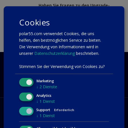
Haben Sie Fragen zu den Upgrade-
Optionen?
Kontaktieren Sie uns unter
Cookies
support@polar55.com
Oder schreiben Sie uns
hier
.
polar55.com verwendet Cookies, die uns
helfen, den bestmöglichen Service zu bieten.
Die Verwendung von Informationen wird in
unserer
Datenschutzerklärung
beschrieben.
FRAGEN?
Stimmen Sie der Verwendung von Cookies zu?
KONTAKTIEREN SIE UNS
Marketing
kontakt@polar55.de
↓
2
Dienste
Analytics
↓
1
Dienst
Support
Erforderlich
↓
1
Dienst
Hosting