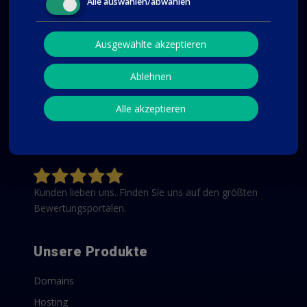
Alle auswählen/abwählen
Wir halten es für unsere Kunden einfach und bieten
nur ein preiswertes Webhosting-Paket an, das alle
Ausgewählte akzeptieren
Funktionen und Möglichkeiten enthält, die Sie
benötigen, um eine Website – z. B. mit WordPress –
zu erstellen und zu betreiben. Sie erhalten viel
Ablehnen
Speicherplatz, unbegrenzten Traffic, unbegrenzte E-
Mail-Konten, unbegrenzte Datenbanken sowie eine
Alle akzeptieren
unbegrenzte Anzahl an Domains.
Mehr über unser PLUS+ Webhosting-Paket erfahren
Kunden lieben uns. Finden Sie uns auf den größten
Bewertungsportalen.
Unsere Produkte
Domains
Hosting