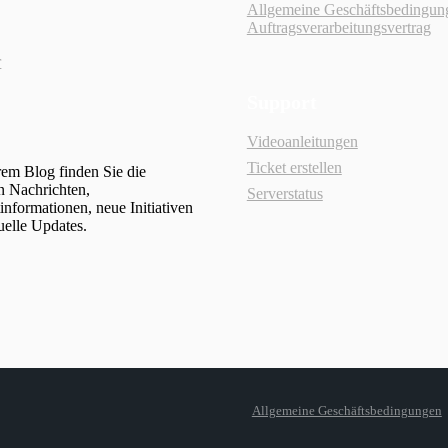
g
Allgemeine Geschäftsbedingun
Auftragsverarbeitungsvertrag
r
Support
Videoanleitungen
Ticket erstellen
rem Blog finden Sie die
n Nachrichten,
Serverstatus
informationen, neue Initiativen
uelle Updates.
Allgemeine Geschäftsbedingungen