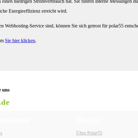
inen niedrigen Stromverbrauch hat. Sie führen interne Messungen durch
e Energieeffizienz erreicht wird.
 Webhosting-Service sind, können Sie sich getrost für polar55 entsch
dem
Sie hier klicken
.
e uns
.de
e Produkte
Über Uns
s
Über Polar55