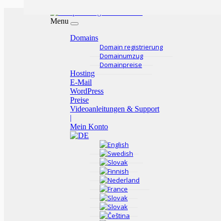
Menu
Domains
Domain registrierung
Domainumzug
Domainpreise
Hosting
E-Mail
WordPress
Preise
Videoanleitungen & Support
|
Mein Konto