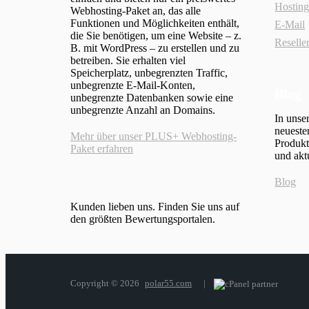
Hostin
Webhosting-Paket an, das alle
Funktionen und Möglichkeiten enthält,
E-Mail
die Sie benötigen, um eine Website – z.
Reselle
B. mit WordPress – zu erstellen und zu
betreiben. Sie erhalten viel
Speicherplatz, unbegrenzten Traffic,
unbegrenzte E-Mail-Konten,
Blog
unbegrenzte Datenbanken sowie eine
unbegrenzte Anzahl an Domains.
In unse
neueste
Mehr über unser PLUS+ Webhosting-
Produkt
Paket erfahren
und akt
Blog
Kunden lieben uns. Finden Sie uns auf
den größten Bewertungsportalen.
Copyright © 2026
polar55.com
|