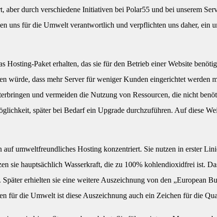
, aber durch verschiedene Initiativen bei Polar55 und bei unserem Server
en uns für die Umwelt verantwortlich und verpflichten uns daher, ein
das Hosting-Paket erhalten, das sie für den Betrieb einer Website benöt
ten würde, dass mehr Server für weniger Kunden eingerichtet werden 
erbringen und vermeiden die Nutzung von Ressourcen, die nicht benö
lichkeit, später bei Bedarf ein Upgrade durchzuführen. Auf diese Weis
ch auf umweltfreundliches Hosting konzentriert. Sie nutzen in erster Li
zen sie hauptsächlich Wasserkraft, die zu 100% kohlendioxidfrei ist. D
n. Später erhielten sie eine weitere Auszeichnung von den „European B
n für die Umwelt ist diese Auszeichnung auch ein Zeichen für die Qual