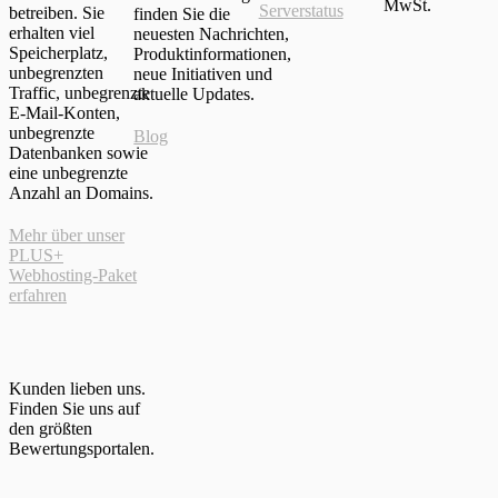
MwSt.
Serverstatus
betreiben. Sie
finden Sie die
erhalten viel
neuesten Nachrichten,
Speicherplatz,
Produktinformationen,
unbegrenzten
neue Initiativen und
Traffic, unbegrenzte
aktuelle Updates.
E-Mail-Konten,
unbegrenzte
Blog
Datenbanken sowie
eine unbegrenzte
Anzahl an Domains.
Mehr über unser
PLUS+
Webhosting-Paket
erfahren
Kunden lieben uns.
Finden Sie uns auf
den größten
Bewertungsportalen.