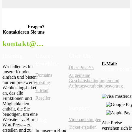
Fragen?
Kontaktieren Sie uns
kontakt@polar55.de
Hosting
Unsere
Über Uns
Produkte
E-Mail:
Wir halten es für
Über Polar55
kontakt@polar5
unsere Kunden
Domains
Allgemeine
einfach und bieten
Geschäftsbedingungen und
nur ein preiswertes
Hosting
Auftragsverarbeitungsvertrag
Webhosting-Paket
E-Mail
an, das alle
Reseller
Funktionen und
Möglichkeiten
Support
enthält, die Sie
benötigen, um eine
Blog
Website – z. B. mit
Videoanleitungen
Alle Preise
WordPress – zu
Ticket erstellen
verstehen sich in
erstellen und zu
In unserem Blog