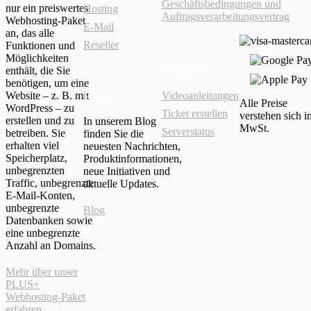
Geschäftsbedingungen und
nur ein preiswertes
Hosting
Auftragsverarbeitungsvertrag
Webhosting-Paket
E-Mail
an, das alle
Reseller
Funktionen und
Möglichkeiten
Support
enthält, die Sie
benötigen, um eine
Blog
Website – z. B. mit
Videoanleitungen
Alle Preise
WordPress – zu
Ticket erstellen
verstehen sich in
erstellen und zu
In unserem Blog
MwSt.
Serverstatus
betreiben. Sie
finden Sie die
erhalten viel
neuesten Nachrichten,
Speicherplatz,
Produktinformationen,
unbegrenzten
neue Initiativen und
Traffic, unbegrenzte
aktuelle Updates.
E-Mail-Konten,
unbegrenzte
Blog
Datenbanken sowie
eine unbegrenzte
Anzahl an Domains.
Mehr über unser
PLUS+
Webhosting-Paket
erfahren