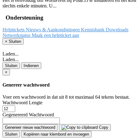
Het is eenvoudig om WordPress bij Polar55 te installeren en het kost
slechts enkele minuten. U...
Ondersteuning
Helptickets
Nieuws & Aankondigingen
Kennisbank
Downloads
Netwerkstatus
Maak een helpticket aan
×
Sluiten
Laden...
Laden...
Sluiten
Indienen
×
Genereer wachtwoord
Voer een wachtwoord in dat uit 8 tot maximaal 64 tekens bestaat.
Wachtwoord Lengte
Gegenereerd Wachtwoord
Genereer nieuw wachtwoord
Copy
Sluiten
Kopiëren naar klembord en invoegen