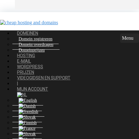
Kennisbank
DOMEINEN
Menu
Domein registreren
Klantensysteem Home
Domein overdragen
Kennisbank
Domeinprijzen
WordPress
HOSTING
Hoe een bestaande 1-click-installatie te verwijderen, bijv.
E-MAIL
WordPress
WORDPRESS
PRIJZEN
Categorieën
VIDEOGIDSEN EN SUPPORT
|
11
MIJN ACCOUNT
DNS
20
Domeinen
28
E-mail en agenda
6
Foutcodes & Ontwikkeling
6
FTP en database