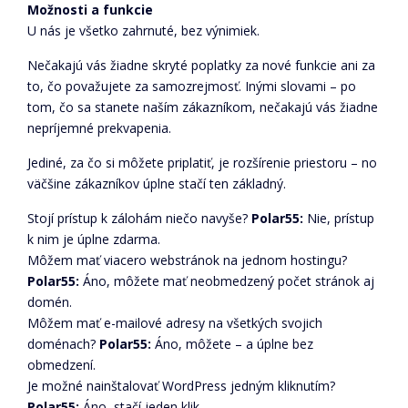
Možnosti a funkcie
U nás je všetko zahrnuté, bez výnimiek.
Nečakajú vás žiadne skryté poplatky za nové funkcie ani za
to, čo považujete za samozrejmosť. Inými slovami – po
tom, čo sa stanete naším zákazníkom, nečakajú vás žiadne
nepríjemné prekvapenia.
Jediné, za čo si môžete priplatiť, je rozšírenie priestoru – no
väčšine zákazníkov úplne stačí ten základný.
Stojí prístup k zálohám niečo navyše?
Polar55:
Nie, prístup
k nim je úplne zdarma.
Môžem mať viacero webstránok na jednom hostingu?
Polar55:
Áno, môžete mať neobmedzený počet stránok aj
domén.
Môžem mať e-mailové adresy na všetkých svojich
doménach?
Polar55:
Áno, môžete – a úplne bez
obmedzení.
Je možné nainštalovať WordPress jedným kliknutím?
Polar55:
Áno, stačí jeden klik.