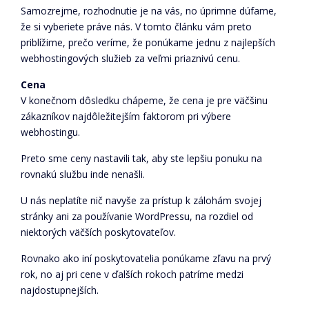
Samozrejme, rozhodnutie je na vás, no úprimne dúfame,
že si vyberiete práve nás. V tomto článku vám preto
priblížime, prečo veríme, že ponúkame jednu z najlepších
webhostingových služieb za veľmi priaznivú cenu.
Cena
V konečnom dôsledku chápeme, že cena je pre väčšinu
zákazníkov najdôležitejším faktorom pri výbere
webhostingu.
Preto sme ceny nastavili tak, aby ste lepšiu ponuku na
rovnakú službu inde nenašli.
U nás neplatíte nič navyše za prístup k zálohám svojej
stránky ani za používanie WordPressu, na rozdiel od
niektorých väčších poskytovateľov.
Rovnako ako iní poskytovatelia ponúkame zľavu na prvý
rok, no aj pri cene v ďalších rokoch patríme medzi
najdostupnejších.