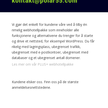
kontakt@polar55.com
Webhotell
Vi gjør det enkelt for kundene våre ved å tilby én
rimelig webhotellpakke som inneholder alle
funksjonene og alternativene du trenger for å starte
og drive et nettsted, for eksempel WordPress. Du får
rikelig med lagringsplass, ubegrenset trafikk,
ubegrenset med e-postkontoer, ubegrenset med
databaser og et ubegrenset antall domener.
Les mer om vår PLUS+ webhotellpakke
Kundene elsker oss. Finn oss på de største
anmeldelsesnettstedene.
Våre Produkter