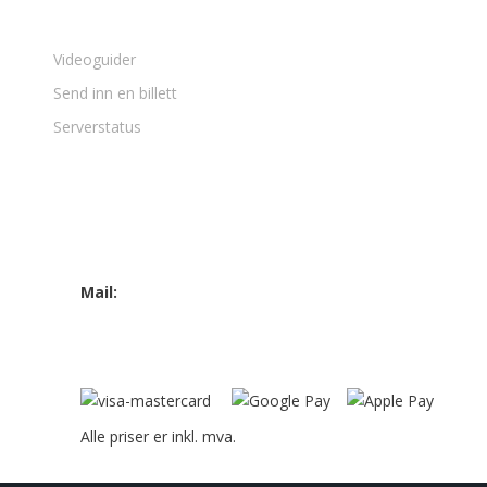
Support
Videoguider
Send inn en billett
Serverstatus
Beddingen 14
7042 Trondheim
Mail:
kontakt@polar55.com
Alle priser er inkl. mva.