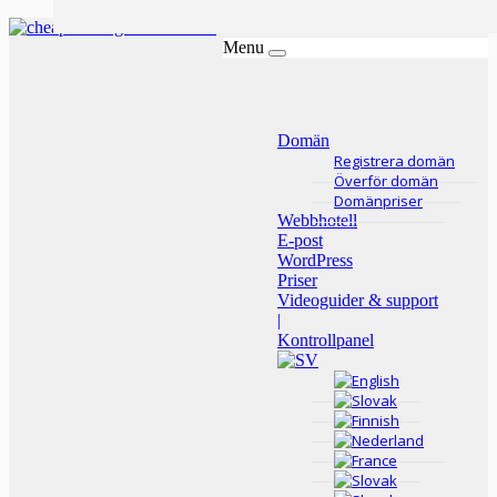
Menu
Domän
Registrera domän
Överför domän
Domänpriser
Webbhotell
E-post
WordPress
Priser
Videoguider & support
|
Kontrollpanel