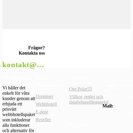
Frågor?
Kontakta oss
kontakt@polar55.se
Webbhotell
Våra
Om Oss
Produkter
Kungsbro Stran
Vi håller det
Om Polar55
29
enkelt för våra
112 26 Stockho
Domäner
Villkor, regler och
kunder genom att
databehandlingsavtal
erbjuda ett
Webbhotell
Mail:
prisvärt
kontakt@polar5
E-post
webbhotellspaket
Reseller
som inkluderar
Support
alla funktioner
och alternativ för