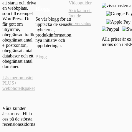
att starta och driva
Videoguider
Blogg
en webbplats,
Skicka in ett
som till exempel
ärende
WordPress. Du
Se vår blogg för att
Serverstatus
får gott om
upptäcka de senaste
utrymme,
nyheterna,
obegränsad trafik,
produktinformation,
Alla priser är ex
obegränsat antal
nya initiativ och
moms och i SE
e-postkonton,
uppdateringar.
obegränsat antal
databaser och ett
Blogg
obegränsat antal
domäner.
Läs mer om vårt
PLUS+
webbhotellspaket
Våra kunder
älskar oss. Hitta
oss på de största
recensionssidorna.