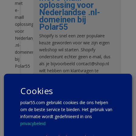
oplossing voor
Nederlandse .nl-
domeinen bij
Polar55
Shopify is snel een zeer populaire
keuze geworden voor wie zijn eigen
webshop wil starten. Shopify
ondersteunt echter geen e-mail, dus
als je bijvoorbeeld contact@shop.nl
wilt hebben om klantvragen te
beantwoorden of met leveranciers te
communiceren, kun je dat niet doen
Cookies
met alleen een Shopify-account.
Gelukkig kunnen wij bij Polar55...
polar55.com gebruikt cookies die ons helpen
om de beste service te bieden. Het gebruik van
31-10-2025
READ MORE
informatie wordt gedefinieerd in ons
privacybeleid