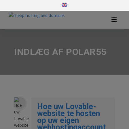
INDLÆG AF POLAR55
Hoe uw Lovable-
website te hosten
op uw eigen
webhostingaccount