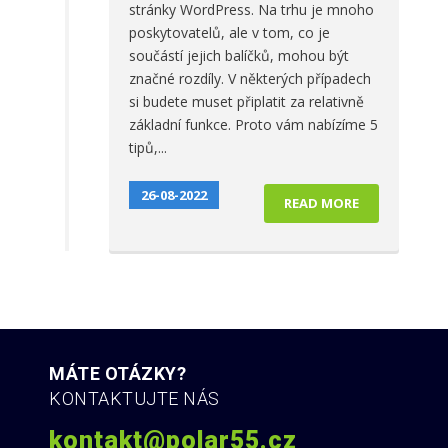
stránky WordPress. Na trhu je mnoho
poskytovatelů, ale v tom, co je
součástí jejich balíčků, mohou být
značné rozdíly. V některých případech
si budete muset připlatit za relativně
základní funkce. Proto vám nabízíme 5
tipů,...
26-08-2022
READ MORE
MÁTE OTÁZKY?
KONTAKTUJTE NÁS
kontakt@polar55.cz