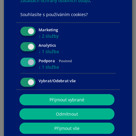
zásadách ochrany osobních údajů
.
WordPress
Pokud jste například nainstalovali WordPress pomocí
Souhlasíte s používáním cookies?
naší instalace jedním kliknutím a chcete...
Marketing
↓
2
služby
Analytics
↓
1
služba
Podpora
Podpora
Povinné
↓
1
služba
Žádosti o podporu
Vybrat/Odebrat vše
Oznámení
Databáze řešení
Přijmout vybrané
Soubory pro stažení
Odmítnout
Stav systému
Přijmout vše