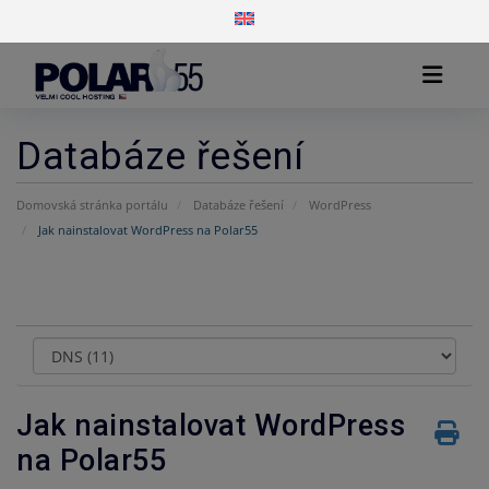
Databáze řešení
Domovská stránka portálu
Databáze řešení
WordPress
Jak nainstalovat WordPress na Polar55
Kategorie
Jak nainstalovat WordPress
na Polar55