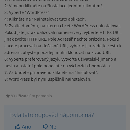
2: V menu klikněte na "Instalace jedním kliknutím".
3: Vyberte "WordPress".
4: Klikněte na "Nainstalovat tuto aplikaci".
5: Zvolte doménu, na kterou chcete WordPress nainstalovat.
Pokud jste již aktualizovali nameservery, vyberte HTTPS URL.
Jinak zvolte HTTP URL. Pole Adresář nechte prázdné. Pokud
chcete pracovat na dočasné URL, vyberte ji a zadejte cestu k
adresáři, abyste ji později mohli klonovat na živou URL.
6: Vyberte preferovaný jazyk, vytvořte uživatelské jméno a
heslo a ostatní pole ponechte na výchozích hodnotách.
7: Až budete připraveni, klikněte na "Instalovat".
8: WordPress byl nyní úspěšně nainstalován.
80 Uživatelům pomohlo
Byla tato odpověď nápomocná?
Ano
Ne