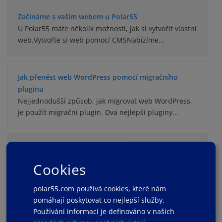
Začínáme s vaším webem u Polar55
U Polar55 máte několik možností, jak si vytvořit vlastní
web.Vytvořte si web pomocí CMSNabízíme...
Jak přenést web WordPress pomocí migračního
pluginu
Nejjednodušší způsob, jak migrovat web WordPress,
je použít migrační plugin. Dva nejlepší pluginy...
Jak klonovat webovou stránku nebo vytvořit staging
prostředí pro váš web
Cookies
U polar55 je snadné vytvořit buď staging prostředí
pro váš web, nebo zkopírovat/klonovat váš web...
polar55.com používá cookies, které nám
pomáhají poskytovat co nejlepší služby.
Používání informací je definováno v našich
Jak smazat existující instalaci jedním kliknutím, např.