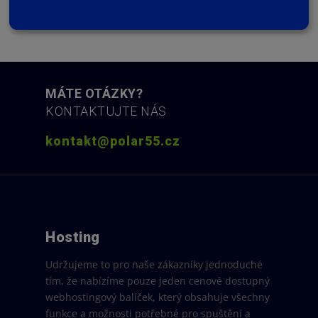
Otevřít ticket
MÁTE OTÁZKY?
KONTAKTUJTE NÁS
kontakt@polar55.cz
Hosting
Udržujeme to pro naše zákazníky jednoduché
tím, že nabízíme pouze jeden cenově dostupný
webhostingový balíček, který obsahuje všechny
funkce a možnosti potřebné pro spuštění a