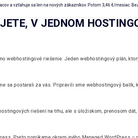
iacov a vzťahuje sa len na nových zákazníkov. Potom 3,46 €/mesiac. Bez
UJETE, V JEDNOM HOSTING
dno webhostingové riešenie. Jeden webhostingový plán, ktor
me sa postarali za vás. Pripravili sme webhostingový balík,
ostingových riešení na trhu, ale s úložiskom, prenosom dát
Press. Preto ponúkame okrem iného Managed WordPress – rie