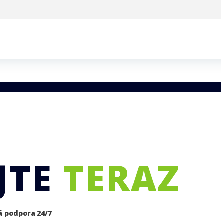
JTE
TERAZ
á podpora 24/7