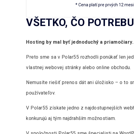
* Cena platí pre prvých 12 mes
VŠETKO, ČO POTREB
Hosting by mal byť jednoduchý a priamočiary.
Preto sme sa v Polar55 rozhodli ponúkať len je
vlastnej webovej stránky alebo online obchodu.
Nemusíte riešiť prenos dát ani úložisko – o to s
používateľov.
V Polar55 získate jedno z najdostupnejších webh
konkurujú aj tým najdrahším možnostiam.
V spoločnosti Polar55 sme špecialisti na Word