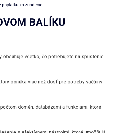
 poplatku za zriadenie.
OVOM BALÍKU
ý obsahuje všetko, čo potrebujete na spustenie
 ktorý ponúka viac než dosť pre potreby väčšiny
, počtom domén, databázami a funkciami, ktoré
šenie s efektívnymi nástrojmi, ktoré umožňujú