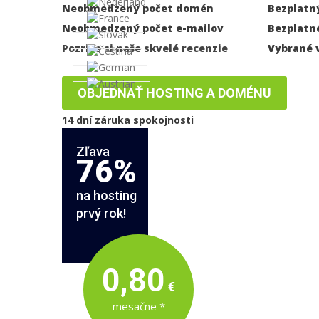
Neobmedzený počet domén
Bezplatný
Neobmedzený počet e-mailov
Bezplatné
Pozrite si naše skvelé recenzie
Vybrané 
OBJEDNAŤ HOSTING A DOMÉNU
14 dní záruka spokojnosti
Zľava
76%
na hosting
prvý rok!
0,80
€
mesačne *