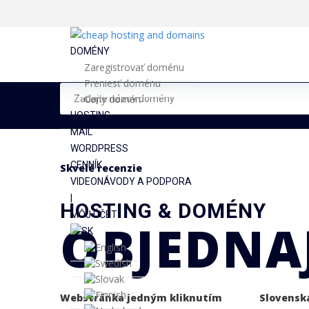
DOMÉNY
Zaregistrovať doménu
Preniesť doménu
Ceny domén
HOSTING
MAIL
WORDPRESS
CENNÍK
Skvelé recenzie
VIDEONÁVODY A PODPORA
|
HOSTING & DOMÉNY
MÔJ ÚČET
OBJEDNA
Webstránka jedným kliknutím
Slovensk