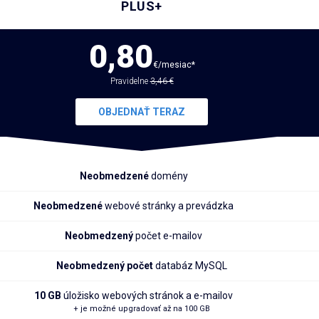
PLUS+
0,80
€/mesiac*
Pravidelne
3,46 €
OBJEDNAŤ TERAZ
Neobmedzené
domény
Neobmedzené
webové stránky a prevádzka
Neobmedzený
počet e-mailov
Neobmedzený počet
databáz MySQL
10 GB
úložisko webových stránok a e-mailov
+ je možné upgradovať až na 100 GB