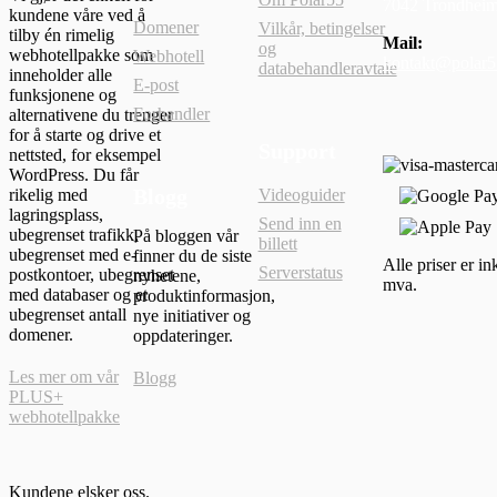
7042 Trondhei
kundene våre ved å
Domener
Vilkår, betingelser
tilby én rimelig
Mail:
og
webhotellpakke som
Webhotell
kontakt@polar
databehandleravtale
inneholder alle
E-post
funksjonene og
Forhandler
alternativene du trenger
for å starte og drive et
Support
nettsted, for eksempel
WordPress. Du får
Blogg
rikelig med
Videoguider
lagringsplass,
Send inn en
ubegrenset trafikk,
På bloggen vår
billett
ubegrenset med e-
finner du de siste
Alle priser er ink
Serverstatus
postkontoer, ubegrenset
nyhetene,
mva.
med databaser og et
produktinformasjon,
ubegrenset antall
nye initiativer og
domener.
oppdateringer.
Les mer om vår
Blogg
PLUS+
webhotellpakke
Kundene elsker oss.