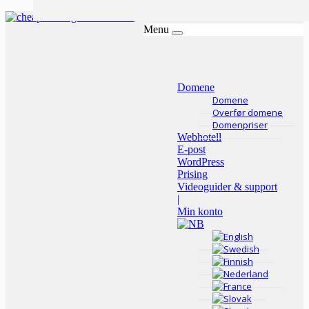
Menu
Domene
Domene
Overfør domene
Domenpriser
Webhotell
E-post
WordPress
Prising
Videoguider & support
|
Min konto