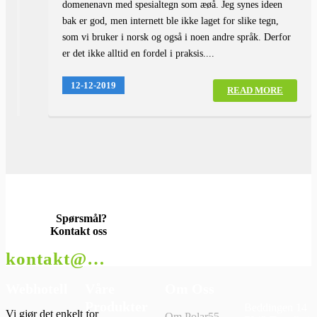
domenenavn med spesialtegn som æøå. Jeg synes ideen
bak er god, men internett ble ikke laget for slike tegn,
som vi bruker i norsk og også i noen andre språk. Derfor
er det ikke alltid en fordel i praksis....
12-12-2019
READ MORE
Spørsmål?
Kontakt oss
kontakt@polar55.com
Webhotell
Våre
Om Oss
Produkter
Beddingen 14
Vi gjør det enkelt for
Om Polar55