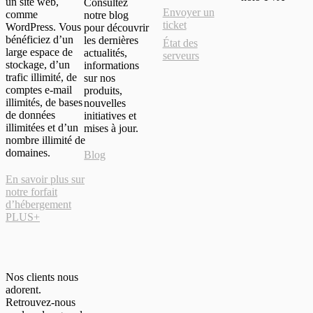
un site web,
Consultez
Envoyer un
comme
notre blog
ticket
WordPress. Vous
pour découvrir
bénéficiez d’un
les dernières
État des
large espace de
actualités,
serveurs
stockage, d’un
informations
trafic illimité, de
sur nos
comptes e-mail
produits,
illimités, de bases
nouvelles
de données
initiatives et
illimitées et d’un
mises à jour.
nombre illimité de
domaines.
Blog
En savoir plus sur
notre forfait
d’hébergement
PLUS+
Nos clients nous
adorent.
Retrouvez-nous