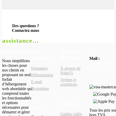
Des questions ?
Contactez-nous
assistance@polar55.fr
Hébergement
Nos
À Propos
Produits
De Nous
Mail :
Nous simplifions
assistance@pola
les choses pour
Domaines
À propos de
nos clients en
Polar55
proposant un seul
Hébergement
forfait
Termes et
E-mail
d’hébergement
conditions
Revendeur
web abordable qui
comprend toutes
les fonctionnalités
et options
Support
Blog
nécessaires pour
Tous les prix so
démarrer et gérer
Guides vidéo
hors TVA