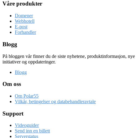
Våre produkter
Domener
Webhotell
E-post
Forhandler
Blogg
På bloggen vår finner du de siste nyhetene, produktinformasjon, nye
initiativer og oppdateringer.
Blogg
Om oss
Om Polar55
Vilkår, betingelser og databehandleravtale
Support
Videoguider
Send inn en billett
Serverstatus