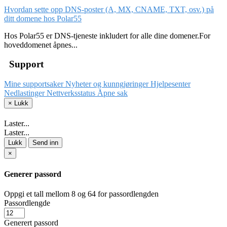
Hvordan sette opp DNS-poster (A, MX, CNAME, TXT, osv.) på
ditt domene hos Polar55
Hos Polar55 er DNS-tjeneste inkludert for alle dine domener.For
hoveddomenet åpnes...
Support
Mine supportsaker
Nyheter og kunngjøringer
Hjelpesenter
Nedlastinger
Nettverksstatus
Åpne sak
×
Lukk
Laster...
Laster...
Lukk
Send inn
×
Generer passord
Oppgi et tall mellom 8 og 64 for passordlengden
Passordlengde
Generert passord