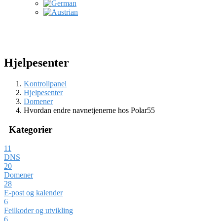
Hjelpesenter
Kontrollpanel
Hjelpesenter
Domener
Hvordan endre navnetjenerne hos Polar55
Kategorier
11
DNS
20
Domener
28
E-post og kalender
6
Feilkoder og utvikling
6