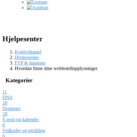
Hjelpesenter
Kontrollpanel
Hjelpesenter
FTP & database
Hvordan finne dine webhotellopplysninger
Kategorier
11
DNS
20
Domener
28
E-post og kalender
6
Feilkoder og utvikling
6