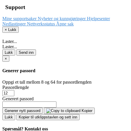
Support
Mine supportsaker
Nyheter og kunngjøringer
Hjelpesenter
Nedlastinger
Nettverksstatus
Åpne sak
×
Lukk
Laster...
Laster...
Lukk
Send inn
×
Generer passord
Oppgi et tall mellom 8 og 64 for passordlengden
Passordlengde
Generert passord
Generer nytt passord
Kopier
Lukk
Kopier til utklippstavlen og sett inn
Spørsmål?
Kontakt oss